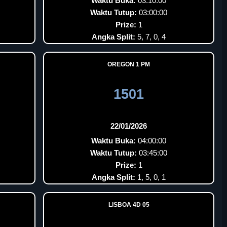
Waktu Buka:
03:10:00
Waktu Tutup:
03:00:00
Prize:
1
Angka Split:
5, 7, 0, 4
OREGON 1 PM
1501
22/01/2026
Waktu Buka:
04:00:00
Waktu Tutup:
03:45:00
Prize:
1
Angka Split:
1, 5, 0, 1
LISBOA 4D 05