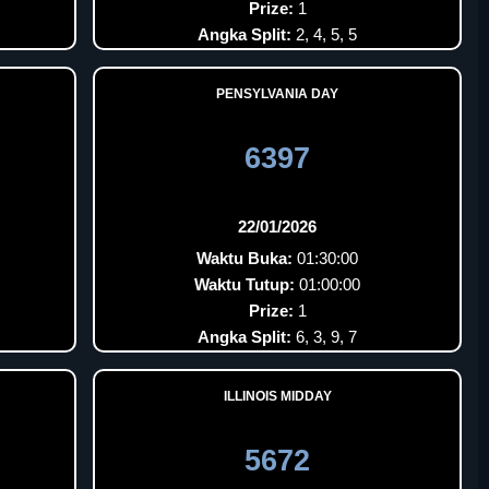
Prize:
1
Angka Split:
2, 4, 5, 5
PENSYLVANIA DAY
6397
22/01/2026
Waktu Buka:
01:30:00
Waktu Tutup:
01:00:00
Prize:
1
Angka Split:
6, 3, 9, 7
ILLINOIS MIDDAY
5672