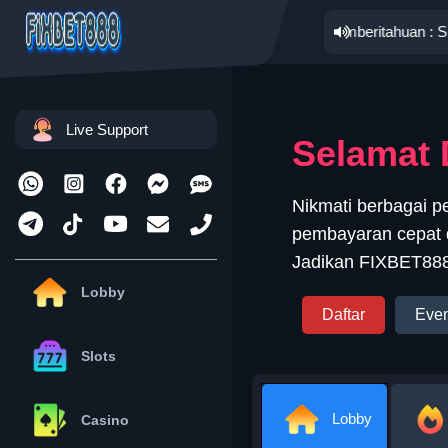
Pemberitahuan : Situs Resmi Menampil
Live Support
Selamat 
Nikmati berbagai p
pembayaran cepat 
Jadikan FIXBET888 
Lobby
Daftar
Even
Slots
Lobby
Casino