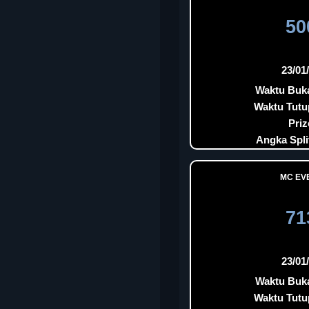
50
23/01
Waktu Buk
Waktu Tutu
Priz
Angka Spli
MC EV
71
23/01
Waktu Buk
Waktu Tutu