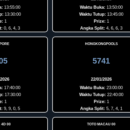
a:
13:55:00
Waktu Buka:
13:50:00
p:
13:30:00
Waktu Tutup:
13:45:00
e:
1
Prize:
1
t:
0, 6, 4, 3
Angka Split:
4, 6, 6, 3
PORE
HONGKONGPOOLS
05
5741
/2026
22/01/2026
a:
17:40:00
Waktu Buka:
23:00:00
p:
17:30:00
Waktu Tutup:
22:40:00
e:
1
Prize:
1
t:
9, 9, 0, 5
Angka Split:
5, 7, 4, 1
 4D 00
TOTO MACAU 00