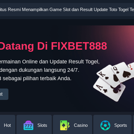
kan Game Slot dan Result Update Toto Togel Terpercaya Di Websit
Datang Di
FIXBET888
ermainan Online dan Update Result Togel,
dengan dukungan langsung 24/7.
sebagai pilihan terbaik Anda.
t
Hot
Slots
Casino
Sports