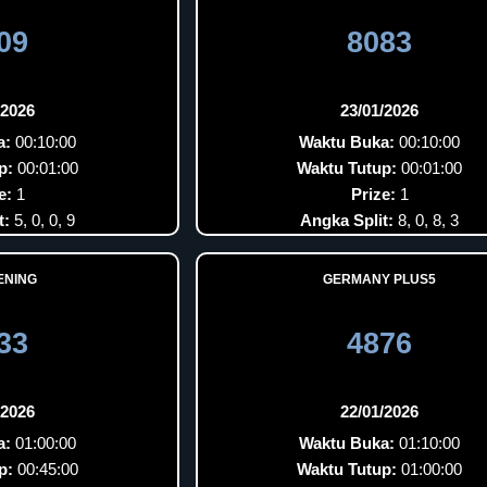
09
8083
/2026
23/01/2026
a:
00:10:00
Waktu Buka:
00:10:00
p:
00:01:00
Waktu Tutup:
00:01:00
e:
1
Prize:
1
t:
5, 0, 0, 9
Angka Split:
8, 0, 8, 3
ENING
GERMANY PLUS5
33
4876
/2026
22/01/2026
a:
01:00:00
Waktu Buka:
01:10:00
p:
00:45:00
Waktu Tutup:
01:00:00