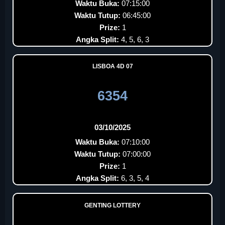
Waktu Buka:
07:15:00
Waktu Tutup:
06:45:00
Prize:
1
Angka Split:
4, 5, 6, 3
LISBOA 4D 07
6354
03/10/2025
Waktu Buka:
07:10:00
Waktu Tutup:
07:00:00
Prize:
1
Angka Split:
6, 3, 5, 4
GENTING LOTTERY