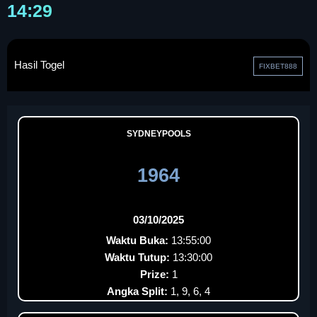
14:29
Hasil Togel
FIXBET888
SYDNEYPOOLS
1964
03/10/2025
Waktu Buka:
13:55:00
Waktu Tutup:
13:30:00
Prize:
1
Angka Split:
1, 9, 6, 4