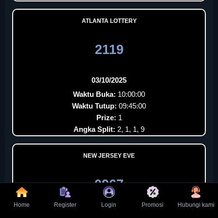
ATLANTA LOTTERY
2119
03/10/2025
Waktu Buka:
10:00:00
Waktu Tutup:
09:45:00
Prize:
1
Angka Split:
2, 1, 1, 9
NEW JERSEY EVE
0967
Home
Register
Login
Promosi
Hubungi kami
03/10/2025