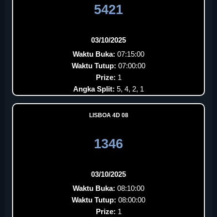
5421
03/10/2025
Waktu Buka:
07:15:00
Waktu Tutup:
07:00:00
Prize:
1
Angka Split:
5, 4, 2, 1
LISBOA 4D 08
1346
03/10/2025
Waktu Buka:
08:10:00
Waktu Tutup:
08:00:00
Prize:
1