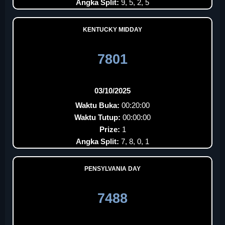
Angka Split:
9, 5, 2, 5
KENTUCKY MIDDAY
7801
03/10/2025
Waktu Buka:
00:20:00
Waktu Tutup:
00:00:00
Prize:
1
Angka Split:
7, 8, 0, 1
PENSYLVANIA DAY
7488