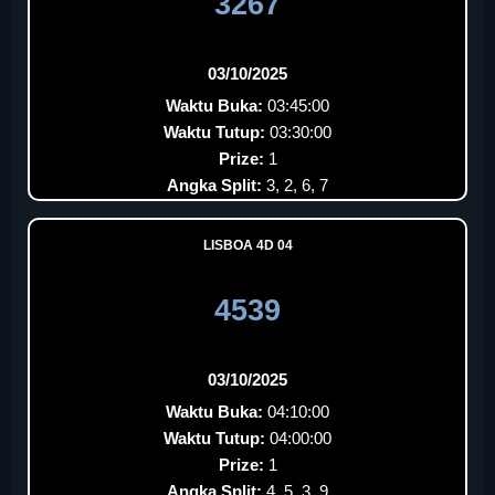
3267
03/10/2025
Waktu Buka:
03:45:00
Waktu Tutup:
03:30:00
Prize:
1
Angka Split:
3, 2, 6, 7
LISBOA 4D 04
4539
03/10/2025
Waktu Buka:
04:10:00
Waktu Tutup:
04:00:00
Prize:
1
Angka Split:
4, 5, 3, 9