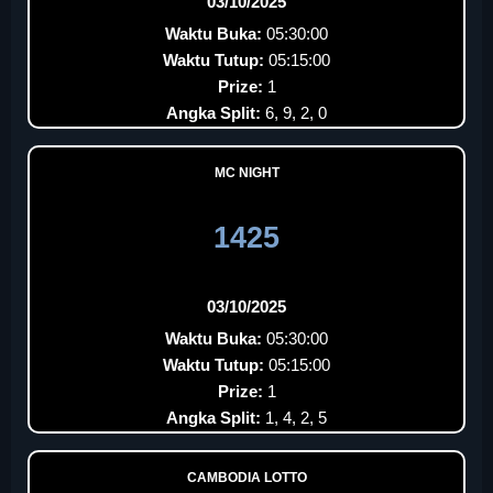
03/10/2025
Waktu Buka:
05:30:00
Waktu Tutup:
05:15:00
Prize:
1
Angka Split:
6, 9, 2, 0
MC NIGHT
1425
03/10/2025
Waktu Buka:
05:30:00
Waktu Tutup:
05:15:00
Prize:
1
Angka Split:
1, 4, 2, 5
CAMBODIA LOTTO