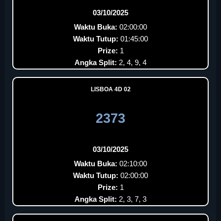
03/10/2025
Waktu Buka:
02:00:00
Waktu Tutup:
01:45:00
Prize:
1
Angka Split:
2, 4, 9, 4
LISBOA 4D 02
2373
03/10/2025
Waktu Buka:
02:10:00
Waktu Tutup:
02:00:00
Prize:
1
Angka Split:
2, 3, 7, 3