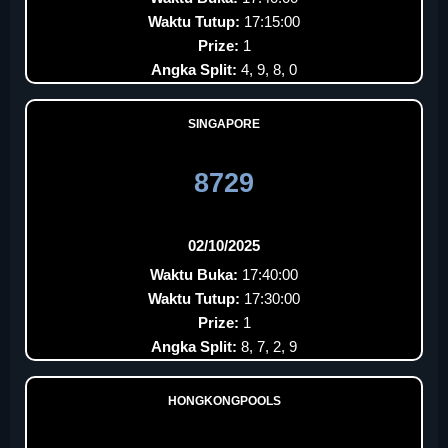
Waktu Tutup:
17:15:00
Prize:
1
Angka Split:
4, 9, 8, 0
SINGAPORE
8729
02/10/2025
Waktu Buka:
17:40:00
Waktu Tutup:
17:30:00
Prize:
1
Angka Split:
8, 7, 2, 9
HONGKONGPOOLS