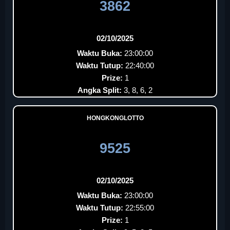
3862
02/10/2025
Waktu Buka:
23:00:00
Waktu Tutup:
22:40:00
Prize:
1
Angka Split:
3, 8, 6, 2
HONGKONGLOTTO
9525
02/10/2025
Waktu Buka:
23:00:00
Waktu Tutup:
22:55:00
Prize:
1