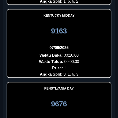
Angka Split:
1, 6, 6, 2
KENTUCKY MIDDAY
9163
07/09/2025
Waktu Buka:
00:20:00
Waktu Tutup:
00:00:00
Prize:
1
Angka Split:
9, 1, 6, 3
PENSYLVANIA DAY
9676