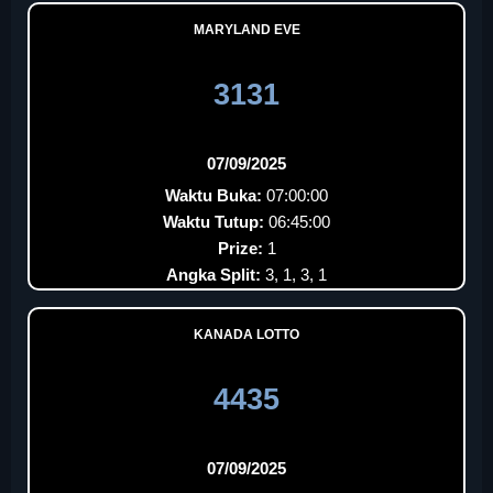
MARYLAND EVE
3131
07/09/2025
Waktu Buka:
07:00:00
Waktu Tutup:
06:45:00
Prize:
1
Angka Split:
3, 1, 3, 1
KANADA LOTTO
4435
07/09/2025