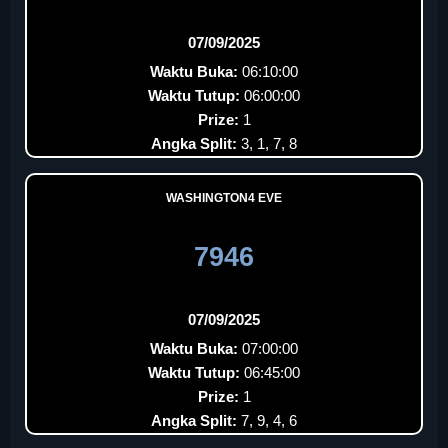
07/09/2025
Waktu Buka:
06:10:00
Waktu Tutup:
06:00:00
Prize:
1
Angka Split:
3, 1, 7, 8
WASHINGTON4 EVE
7946
07/09/2025
Waktu Buka:
07:00:00
Waktu Tutup:
06:45:00
Prize:
1
Angka Split:
7, 9, 4, 6