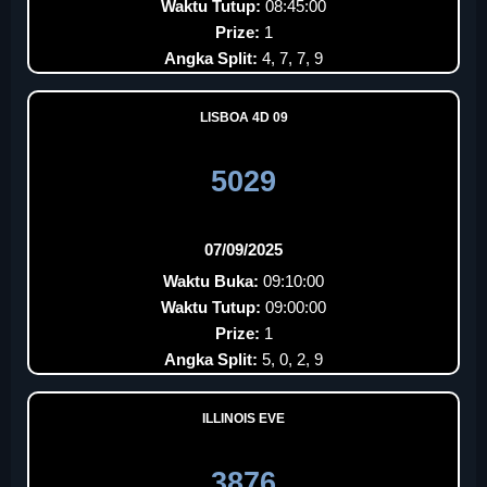
Waktu Tutup:
08:45:00
Prize:
1
Angka Split:
4, 7, 7, 9
LISBOA 4D 09
5029
07/09/2025
Waktu Buka:
09:10:00
Waktu Tutup:
09:00:00
Prize:
1
Angka Split:
5, 0, 2, 9
ILLINOIS EVE
3876