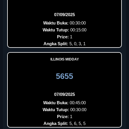
07/09/2025
Waktu Buka:
00:30:00
Waktu Tutup:
00:15:00
Prize:
1
Angka Split:
5, 0, 3, 1
ILLINOIS MIDDAY
5655
07/09/2025
Waktu Buka:
00:45:00
Waktu Tutup:
00:30:00
Prize:
1
Angka Split:
5, 6, 5, 5