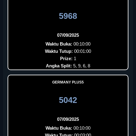
5968
07/09/2025
Waktu Buka:
00:10:00
Waktu Tutup:
00:01:00
Prize:
1
Angka Split:
5, 9, 6, 8
GERMANY PLUS5
5042
07/09/2025
Waktu Buka:
00:10:00
Waktu Tutup:
00:03:00