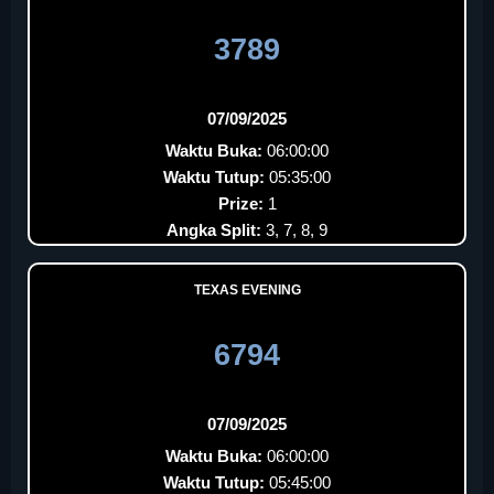
3789
07/09/2025
Waktu Buka:
06:00:00
Waktu Tutup:
05:35:00
Prize:
1
Angka Split:
3, 7, 8, 9
TEXAS EVENING
6794
07/09/2025
Waktu Buka:
06:00:00
Waktu Tutup:
05:45:00