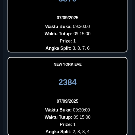
07/09/2025
Waktu Buka:
09:30:00
Waktu Tutup:
09:15:00
Prize:
1
Angka Split:
3, 8, 7, 6
NEW YORK EVE
2384
07/09/2025
Waktu Buka:
09:30:00
Waktu Tutup:
09:15:00
Prize:
1
Angka Split:
2, 3, 8, 4