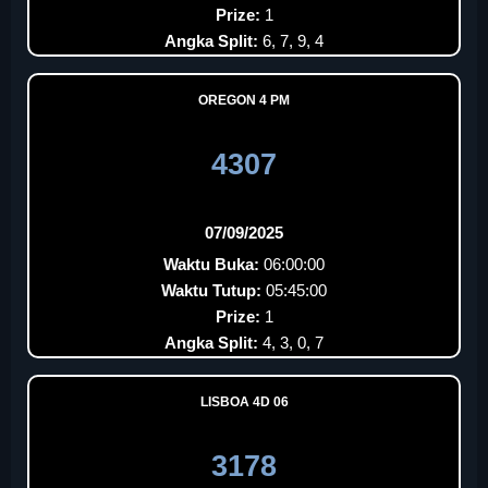
Prize:
1
Angka Split:
6, 7, 9, 4
OREGON 4 PM
4307
07/09/2025
Waktu Buka:
06:00:00
Waktu Tutup:
05:45:00
Prize:
1
Angka Split:
4, 3, 0, 7
LISBOA 4D 06
3178