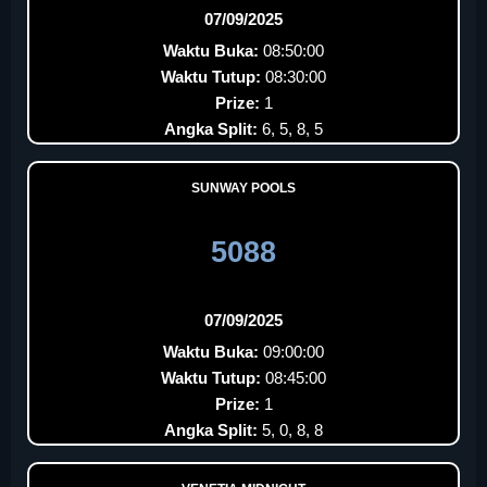
07/09/2025
Waktu Buka:
08:50:00
Waktu Tutup:
08:30:00
Prize:
1
Angka Split:
6, 5, 8, 5
SUNWAY POOLS
5088
07/09/2025
Waktu Buka:
09:00:00
Waktu Tutup:
08:45:00
Prize:
1
Angka Split:
5, 0, 8, 8