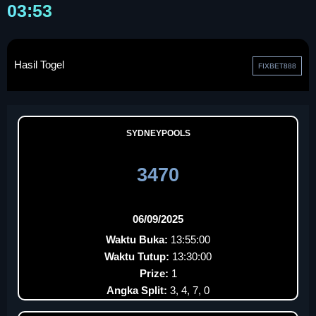
03:53
Hasil Togel
FIXBET888
SYDNEYPOOLS
3470
06/09/2025
Waktu Buka:
13:55:00
Waktu Tutup:
13:30:00
Prize:
1
Angka Split:
3, 4, 7, 0