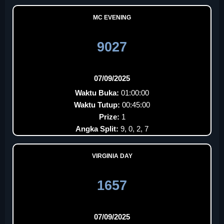
MC EVENING
9027
07/09/2025
Waktu Buka:
01:00:00
Waktu Tutup:
00:45:00
Prize:
1
Angka Split:
9, 0, 2, 7
VIRGINIA DAY
1657
07/09/2025