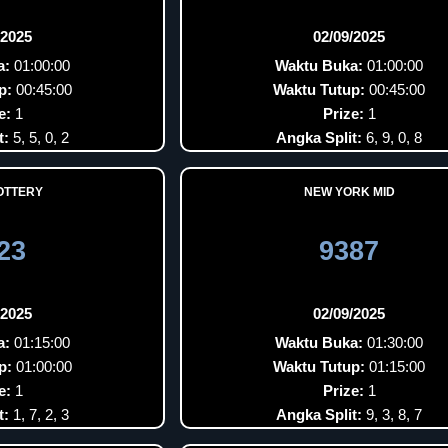
/2025
02/09/2025
a:
01:00:00
Waktu Buka:
01:00:00
p:
00:45:00
Waktu Tutup:
00:45:00
e:
1
Prize:
1
t:
5, 5, 0, 2
Angka Split:
6, 9, 0, 8
OTTERY
NEW YORK MID
23
9387
/2025
02/09/2025
a:
01:15:00
Waktu Buka:
01:30:00
p:
01:00:00
Waktu Tutup:
01:15:00
e:
1
Prize:
1
t:
1, 7, 2, 3
Angka Split:
9, 3, 8, 7