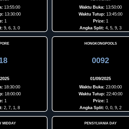
a:
13:55:00
Waktu Buka:
13:50:00
p:
13:30:00
Waktu Tutup:
13:45:00
e:
1
Prize:
1
t:
9, 6, 3, 0
Angka Split:
4, 5, 9, 3
PORE
HONGKONGPOOLS
18
0092
/2025
01/09/2025
a:
18:30:00
Waktu Buka:
23:00:00
p:
18:00:00
Waktu Tutup:
22:40:00
e:
1
Prize:
1
t:
2, 7, 1, 8
Angka Split:
0, 0, 9, 2
 MIDDAY
PENSYLVANIA DAY