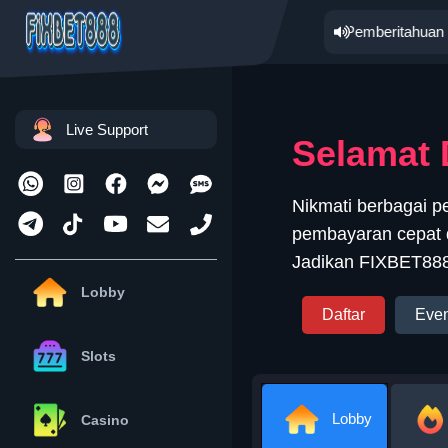
Pemberitahuan : Situs Resmi Menamp
Live Support
Selamat 
Nikmati berbagai p
pembayaran cepat 
Jadikan FIXBET888 
Lobby
Daftar
Even
Slots
Lobby
Casino