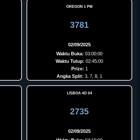
OREGON 1 PM
3781
02/09/2025
Waktu Buka:
03:00:00
Waktu Tutup:
02:45:00
Prize:
1
Angka Split:
3, 7, 8, 1
LISBOA 4D 04
2735
02/09/2025