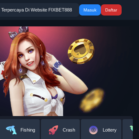
site FIXBET888
Masuk
Daftar
Fishing
Crash
Lottery