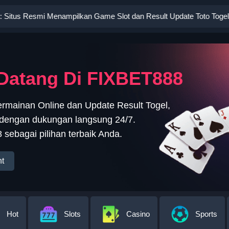
ilkan Game Slot dan Result Update Toto Togel Terpercaya Di Web
Datang Di
FIXBET888
ermainan Online dan Update Result Togel,
dengan dukungan langsung 24/7.
sebagai pilihan terbaik Anda.
t
Hot
Slots
Casino
Sports