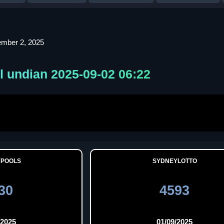
ember 2, 2025
l undian 2025-09-02 06:22
YPOOLS
SYDNEYLOTTO
30
4593
/2025
01/09/2025