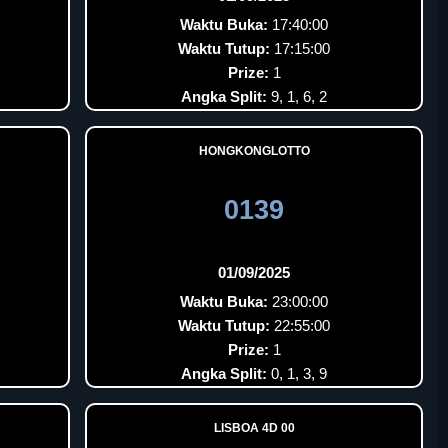
Waktu Buka:
17:40:00
Waktu Tutup:
17:15:00
Prize:
1
Angka Split:
9, 1, 6, 2
HONGKONGLOTTO
0139
01/09/2025
Waktu Buka:
23:00:00
Waktu Tutup:
22:55:00
Prize:
1
Angka Split:
0, 1, 3, 9
LISBOA 4D 00