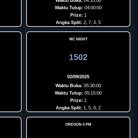
Waktu Buka:
04:10:00
Waktu Tutup:
04:00:00
Prize:
1
Angka Split:
2, 7, 3, 5
MC NIGHT
1502
02/09/2025
Waktu Buka:
05:30:00
Waktu Tutup:
05:15:00
Prize:
1
Angka Split:
1, 5, 0, 2
OREGON 4 PM