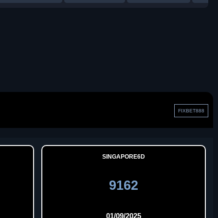
FIXBET888
SINGAPORE6D
9162
01/09/2025