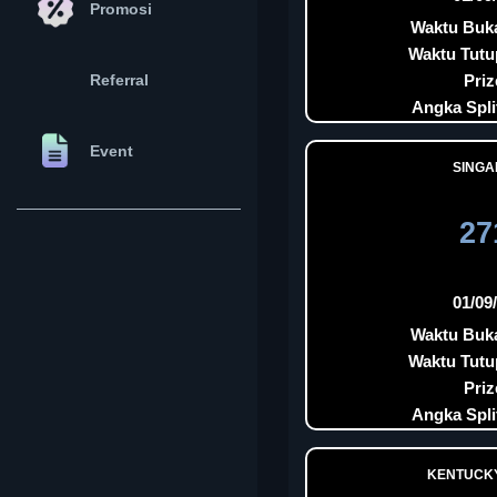
Promosi
Waktu Buk
Waktu Tutu
Referral
Priz
Angka Spli
Event
SINGA
27
01/09
Waktu Buk
Waktu Tutu
Priz
Angka Spli
KENTUCKY