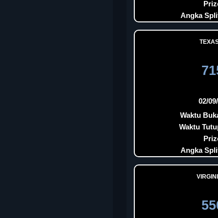
Priz
Angka Spli
TEXAS
71
02/09
Waktu Buk
Waktu Tutu
Priz
Angka Spli
VIRGIN
55