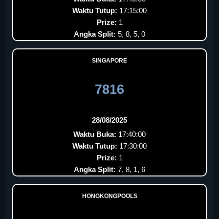
Waktu Tutup:
17:15:00
Prize:
1
Angka Split:
5, 8, 5, 0
SINGAPORE
7816
28/08/2025
Waktu Buka:
17:40:00
Waktu Tutup:
17:30:00
Prize:
1
Angka Split:
7, 8, 1, 6
HONGKONGPOOLS