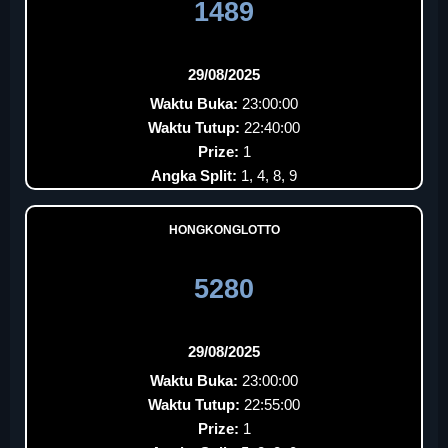
1489
29/08/2025
Waktu Buka:
23:00:00
Waktu Tutup:
22:40:00
Prize:
1
Angka Split:
1, 4, 8, 9
HONGKONGLOTTO
5280
29/08/2025
Waktu Buka:
23:00:00
Waktu Tutup:
22:55:00
Prize:
1