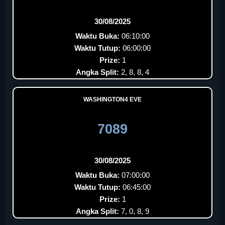
30/08/2025
Waktu Buka:
06:10:00
Waktu Tutup:
06:00:00
Prize:
1
Angka Split:
2, 8, 8, 4
WASHINGTON4 EVE
7089
30/08/2025
Waktu Buka:
07:00:00
Waktu Tutup:
06:45:00
Prize:
1
Angka Split:
7, 0, 8, 9