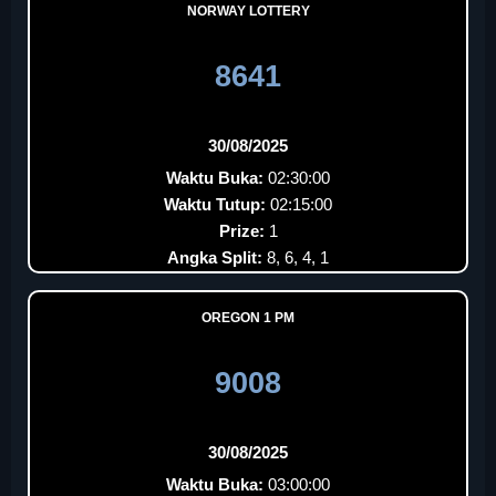
NORWAY LOTTERY
8641
30/08/2025
Waktu Buka:
02:30:00
Waktu Tutup:
02:15:00
Prize:
1
Angka Split:
8, 6, 4, 1
OREGON 1 PM
9008
30/08/2025
Waktu Buka:
03:00:00