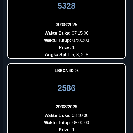
5328
30/08/2025
Waktu Buka:
07:15:00
Waktu Tutup:
07:00:00
Prize:
1
Angka Split:
5, 3, 2, 8
LISBOA 4D 08
2586
29/08/2025
Waktu Buka:
08:10:00
Waktu Tutup:
08:00:00
Prize:
1