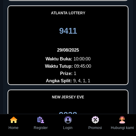
ATLANTA LOTTERY
9411
29/08/2025
Waktu Buka:
10:00:00
Waktu Tutup:
09:45:00
Prize:
1
Angka Split:
9, 4, 1, 1
NEW JERSEY EVE
9238
Home
Register
Login
Promosi
Hubungi kami
29/08/2025