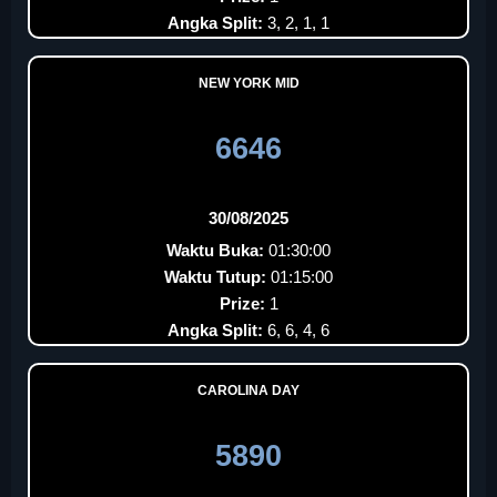
Angka Split:
3, 2, 1, 1
NEW YORK MID
6646
30/08/2025
Waktu Buka:
01:30:00
Waktu Tutup:
01:15:00
Prize:
1
Angka Split:
6, 6, 4, 6
CAROLINA DAY
5890