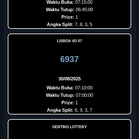
Waktu Buka:
07:15:00
Waktu Tutup:
06:45:00
Prize:
1
Angka Split:
7, 8, 3, 5
LISBOA 4D 07
6937
30/08/2025
Waktu Buka:
07:10:00
Waktu Tutup:
07:00:00
Prize:
1
Angka Split:
6, 9, 3, 7
GENTING LOTTERY