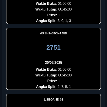
Waktu Buka:
01:00:00
Waktu Tutup:
00:45:00
Prize:
1
Angka Split:
3, 0, 1, 3
WASHINGTON4 MID
2751
30/08/2025
Waktu Buka:
01:00:00
Waktu Tutup:
00:45:00
Prize:
1
Angka Split:
2, 7, 5, 1
LISBOA 4D 01