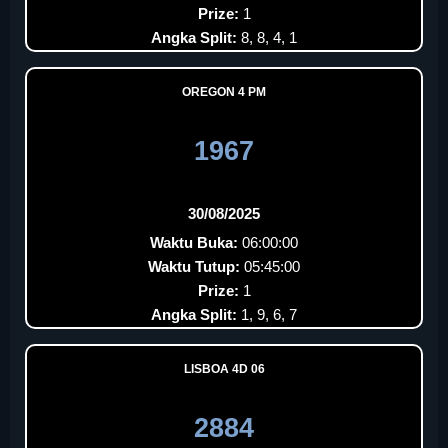
Prize:
1
Angka Split:
8, 8, 4, 1
OREGON 4 PM
1967
30/08/2025
Waktu Buka:
06:00:00
Waktu Tutup:
05:45:00
Prize:
1
Angka Split:
1, 9, 6, 7
LISBOA 4D 06
2884