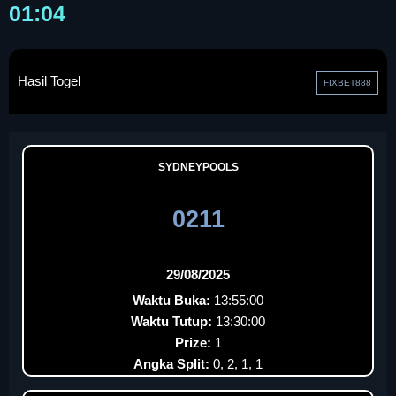
01:04
Hasil Togel
FIXBET888
SYDNEYPOOLS
0211
29/08/2025
Waktu Buka:
13:55:00
Waktu Tutup:
13:30:00
Prize:
1
Angka Split:
0, 2, 1, 1