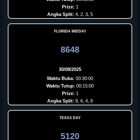
Prize:
1
Angka Split:
4, 2, 3, 5
FLORIDA MIDDAY
8648
30/08/2025
Waktu Buka:
00:30:00
Waktu Tutup:
00:15:00
Prize:
1
Angka Split:
8, 6, 4, 8
TEXAS DAY
5120