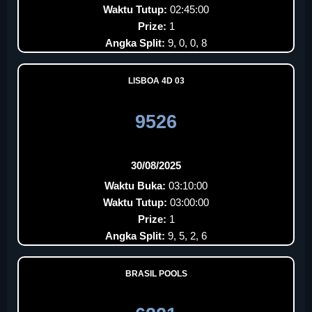
Waktu Tutup:
02:45:00
Prize:
1
Angka Split:
9, 0, 0, 8
LISBOA 4D 03
9526
30/08/2025
Waktu Buka:
03:10:00
Waktu Tutup:
03:00:00
Prize:
1
Angka Split:
9, 5, 2, 6
BRASIL POOLS