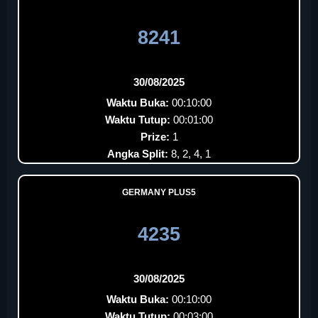
8241
30/08/2025
Waktu Buka:
00:10:00
Waktu Tutup:
00:01:00
Prize:
1
Angka Split:
8, 2, 4, 1
GERMANY PLUS5
4235
30/08/2025
Waktu Buka:
00:10:00
Waktu Tutup:
00:03:00