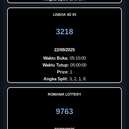
LISBOA 4D 05
3218
22/08/2025
Waktu Buka:
05:10:00
Waktu Tutup:
05:00:00
Prize:
1
Angka Split:
3, 2, 1, 8
ROMANIA LOTTERY
9763