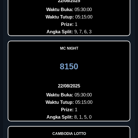
22/08/2025
Waktu Buka:
05:30:00
Waktu Tutup:
05:15:00
Prize:
1
Angka Split:
9, 7, 6, 3
MC NIGHT
8150
22/08/2025
Waktu Buka:
05:30:00
Waktu Tutup:
05:15:00
Prize:
1
Angka Split:
8, 1, 5, 0
CAMBODIA LOTTO