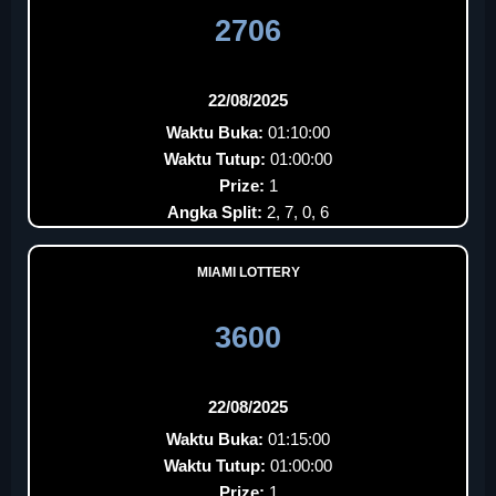
2706
22/08/2025
Waktu Buka:
01:10:00
Waktu Tutup:
01:00:00
Prize:
1
Angka Split:
2, 7, 0, 6
MIAMI LOTTERY
3600
22/08/2025
Waktu Buka:
01:15:00
Waktu Tutup:
01:00:00
Prize:
1