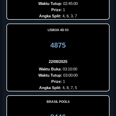
Waktu Tutup:
02:45:00
Prize:
1
Angka Split:
4, 6, 3, 7
LISBOA 4D 03
4875
22/08/2025
Waktu Buka:
03:10:00
Waktu Tutup:
03:00:00
Prize:
1
Angka Split:
4, 8, 7, 5
BRASIL POOLS