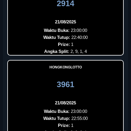
2914
21/08/2025
Waktu Buka:
23:00:00
Waktu Tutup:
22:40:00
Prize:
1
Angka Split:
2, 9, 1, 4
HONGKONGLOTTO
3961
21/08/2025
Waktu Buka:
23:00:00
Waktu Tutup:
22:55:00
Prize:
1