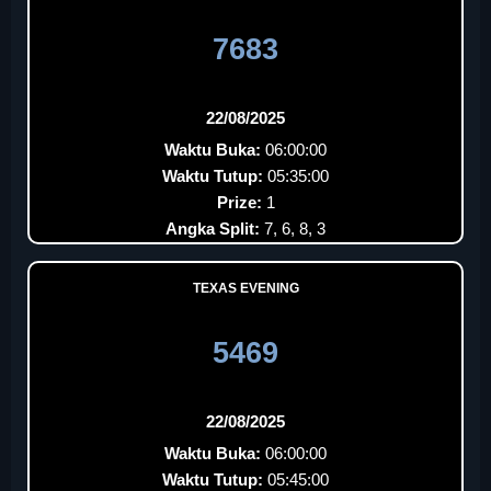
7683
22/08/2025
Waktu Buka:
06:00:00
Waktu Tutup:
05:35:00
Prize:
1
Angka Split:
7, 6, 8, 3
TEXAS EVENING
5469
22/08/2025
Waktu Buka:
06:00:00
Waktu Tutup:
05:45:00