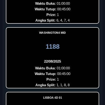
Waktu Buka:
01:00:00
Waktu Tutup:
00:45:00
Prize:
1
Angka Split:
6, 4, 7, 4
WASHINGTON4 MID
1188
22/08/2025
Waktu Buka:
01:00:00
Waktu Tutup:
00:45:00
Prize:
1
Angka Split:
1, 1, 8, 8
LISBOA 4D 01