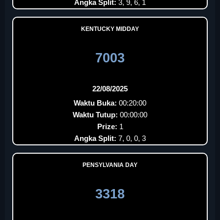
Angka Split:
3, 9, 6, 1
KENTUCKY MIDDAY
7003
22/08/2025
Waktu Buka:
00:20:00
Waktu Tutup:
00:00:00
Prize:
1
Angka Split:
7, 0, 0, 3
PENSYLVANIA DAY
3318