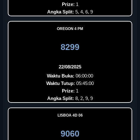
Prize:
1
Angka Split:
5, 4, 6, 9
OREGON 4 PM
8299
22/08/2025
Waktu Buka:
06:00:00
Waktu Tutup:
05:45:00
Prize:
1
Angka Split:
8, 2, 9, 9
LISBOA 4D 06
9060