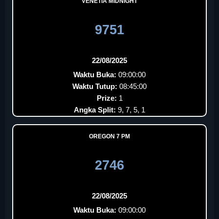
VENETIA MIDNIGHT
9751
22/08/2025
Waktu Buka:
09:00:00
Waktu Tutup:
08:45:00
Prize:
1
Angka Split:
9, 7, 5, 1
OREGON 7 PM
2746
22/08/2025
Waktu Buka:
09:00:00