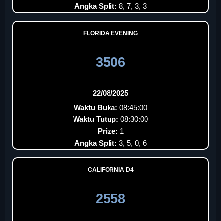
Angka Split:
8, 7, 3, 3
FLORIDA EVENING
3506
22/08/2025
Waktu Buka:
08:45:00
Waktu Tutup:
08:30:00
Prize:
1
Angka Split:
3, 5, 0, 6
CALIFORNIA D4
2558