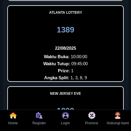
ATLANTA LOTTERY
1389
22/08/2025
Waktu Buka:
10:00:00
Waktu Tutup:
09:45:00
Prize:
1
Angka Split:
1, 3, 8, 9
NEW JERSEY EVE
1299
Home
Register
Login
Promosi
Hubungi kami
22/08/2025