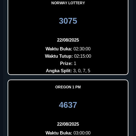
NORWAY LOTTERY
3075
22/08/2025
Waktu Buka:
02:30:00
Waktu Tutup:
02:15:00
Prize:
1
Angka Split:
3, 0, 7, 5
OREGON 1 PM
4637
22/08/2025
Waktu Buka:
03:00:00