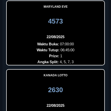
MARYLAND EVE
4573
22/08/2025
Waktu Buka:
07:00:00
Waktu Tutup:
06:45:00
Prize:
1
Angka Split:
4, 5, 7, 3
KANADA LOTTO
2630
22/08/2025