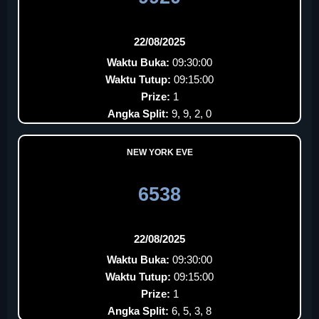
22/08/2025
Waktu Buka:
09:30:00
Waktu Tutup:
09:15:00
Prize:
1
Angka Split:
9, 9, 2, 0
NEW YORK EVE
6538
22/08/2025
Waktu Buka:
09:30:00
Waktu Tutup:
09:15:00
Prize:
1
Angka Split:
6, 5, 3, 8