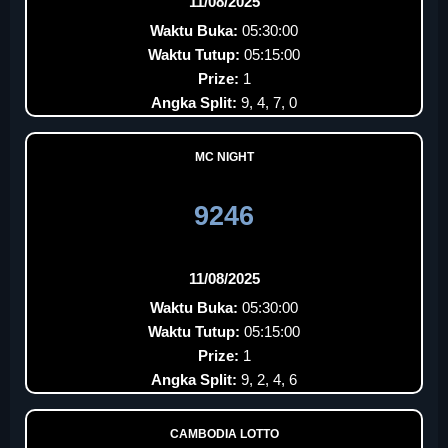
11/08/2025
Waktu Buka:
05:30:00
Waktu Tutup:
05:15:00
Prize:
1
Angka Split:
9, 4, 7, 0
MC NIGHT
9246
11/08/2025
Waktu Buka:
05:30:00
Waktu Tutup:
05:15:00
Prize:
1
Angka Split:
9, 2, 4, 6
CAMBODIA LOTTO