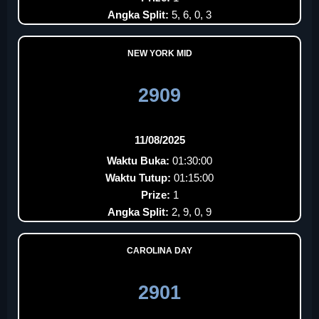
Angka Split:
5, 6, 0, 3
NEW YORK MID
2909
11/08/2025
Waktu Buka:
01:30:00
Waktu Tutup:
01:15:00
Prize:
1
Angka Split:
2, 9, 0, 9
CAROLINA DAY
2901