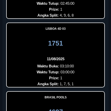
Waktu Tutup:
02:45:00
Prize:
1
Angka Split:
4, 9, 6, 8
LISBOA 4D 03
1751
11/08/2025
Waktu Buka:
03:10:00
Waktu Tutup:
03:00:00
Prize:
1
Angka Split:
1, 7, 5, 1
BRASIL POOLS