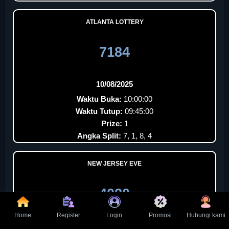
ATLANTA LOTTERY
7184
10/08/2025
Waktu Buka:
10:00:00
Waktu Tutup:
09:45:00
Prize:
1
Angka Split:
7, 1, 8, 4
NEW JERSEY EVE
4020
Home
Register
Login
Promosi
Hubungi kami
10/08/2025