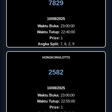
7829
10/08/2025
Waktu Buka:
23:00:00
Waktu Tutup:
22:40:00
Prize:
1
Angka Split:
7, 8, 2, 9
HONGKONGLOTTO
2582
10/08/2025
Waktu Buka:
23:00:00
Waktu Tutup:
22:55:00
Prize:
1