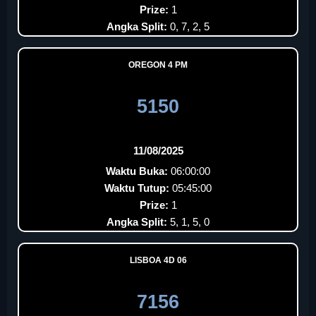
Prize:
1
Angka Split:
0, 7, 2, 5
OREGON 4 PM
5150
11/08/2025
Waktu Buka:
06:00:00
Waktu Tutup:
05:45:00
Prize:
1
Angka Split:
5, 1, 5, 0
LISBOA 4D 06
7156