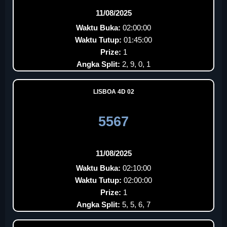
11/08/2025
Waktu Buka:
02:00:00
Waktu Tutup:
01:45:00
Prize:
1
Angka Split:
2, 9, 0, 1
LISBOA 4D 02
5567
11/08/2025
Waktu Buka:
02:10:00
Waktu Tutup:
02:00:00
Prize:
1
Angka Split:
5, 5, 6, 7