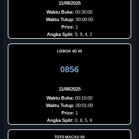
11/08/2025
Waktu Buka:
00:30:00
Waktu Tutup:
00:00:00
Prize:
1
Angka Split:
9, 9, 4, 2
LISBOA 4D 00
0856
11/08/2025
Waktu Buka:
00:10:00
Waktu Tutup:
00:01:00
Prize:
1
Angka Split:
0, 8, 5, 6
TOTO MACAU 00