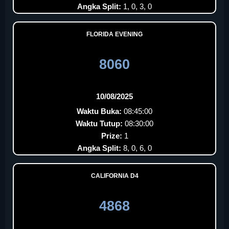
Angka Split:
1, 0, 3, 0
FLORIDA EVENING
8060
10/08/2025
Waktu Buka:
08:45:00
Waktu Tutup:
08:30:00
Prize:
1
Angka Split:
8, 0, 6, 0
CALIFORNIA D4
4868