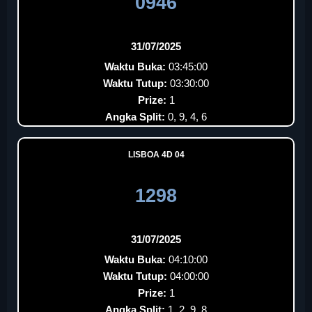
0946
31/07/2025
Waktu Buka:
03:45:00
Waktu Tutup:
03:30:00
Prize:
1
Angka Split:
0, 9, 4, 6
LISBOA 4D 04
1298
31/07/2025
Waktu Buka:
04:10:00
Waktu Tutup:
04:00:00
Prize:
1
Angka Split:
1, 2, 9, 8