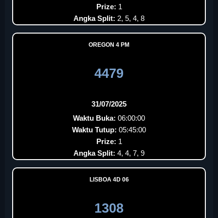
Prize:
1
Angka Split:
2, 5, 4, 8
OREGON 4 PM
4479
31/07/2025
Waktu Buka:
06:00:00
Waktu Tutup:
05:45:00
Prize:
1
Angka Split:
4, 4, 7, 9
LISBOA 4D 06
1308