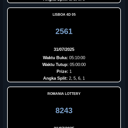
LISBOA 4D 05
2561
31/07/2025
Waktu Buka:
05:10:00
Waktu Tutup:
05:00:00
Prize:
1
Angka Split:
2, 5, 6, 1
ROMANIA LOTTERY
8243