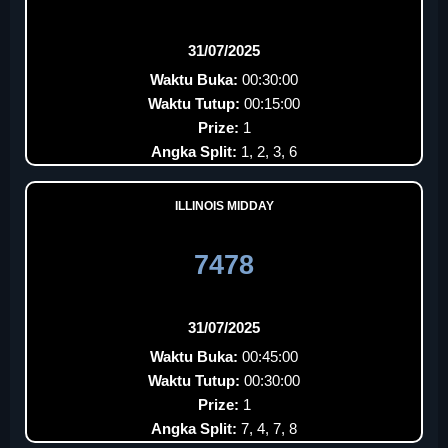
31/07/2025
Waktu Buka:
00:30:00
Waktu Tutup:
00:15:00
Prize:
1
Angka Split:
1, 2, 3, 6
ILLINOIS MIDDAY
7478
31/07/2025
Waktu Buka:
00:45:00
Waktu Tutup:
00:30:00
Prize:
1
Angka Split:
7, 4, 7, 8