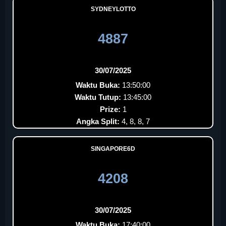
SYDNEYLOTTO
4887
30/07/2025
Waktu Buka:
13:50:00
Waktu Tutup:
13:45:00
Prize:
1
Angka Split:
4, 8, 8, 7
SINGAPORE6D
4208
30/07/2025
Waktu Buka:
17:40:00