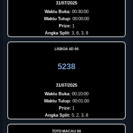
31/07/2025
Waktu Buka:
00:30:00
Waktu Tutup:
00:00:00
Prize:
1
Angka Split:
3, 6, 3, 8
LISBOA 4D 00
5238
31/07/2025
Waktu Buka:
00:10:00
Waktu Tutup:
00:01:00
Prize:
1
Angka Split:
5, 2, 3, 8
TOTO MACAU 00