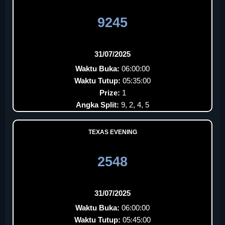
9245
31/07/2025
Waktu Buka:
06:00:00
Waktu Tutup:
05:35:00
Prize:
1
Angka Split:
9, 2, 4, 5
TEXAS EVENING
2548
31/07/2025
Waktu Buka:
06:00:00
Waktu Tutup:
05:45:00