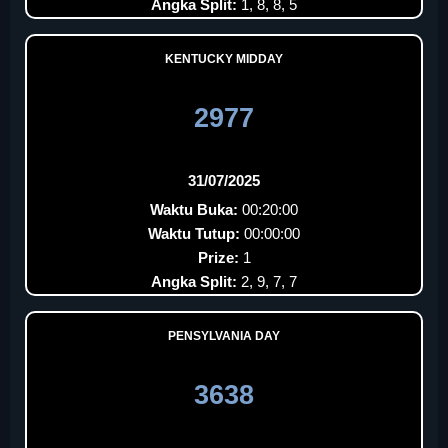
Angka Split:
1, 8, 8, 5
KENTUCKY MIDDAY
2977
31/07/2025
Waktu Buka:
00:20:00
Waktu Tutup:
00:00:00
Prize:
1
Angka Split:
2, 9, 7, 7
PENSYLVANIA DAY
3638