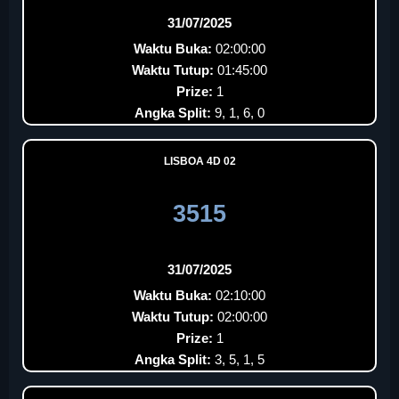
31/07/2025
Waktu Buka:
02:00:00
Waktu Tutup:
01:45:00
Prize:
1
Angka Split:
9, 1, 6, 0
LISBOA 4D 02
3515
31/07/2025
Waktu Buka:
02:10:00
Waktu Tutup:
02:00:00
Prize:
1
Angka Split:
3, 5, 1, 5