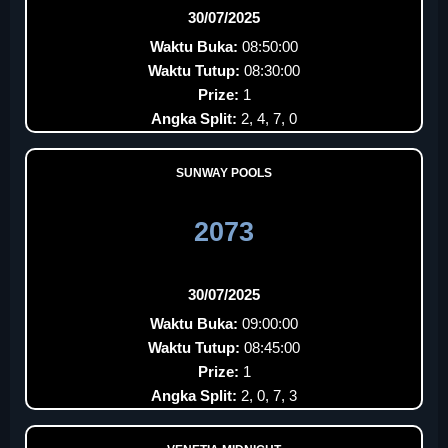
30/07/2025
Waktu Buka:
08:50:00
Waktu Tutup:
08:30:00
Prize:
1
Angka Split:
2, 4, 7, 0
SUNWAY POOLS
2073
30/07/2025
Waktu Buka:
09:00:00
Waktu Tutup:
08:45:00
Prize:
1
Angka Split:
2, 0, 7, 3