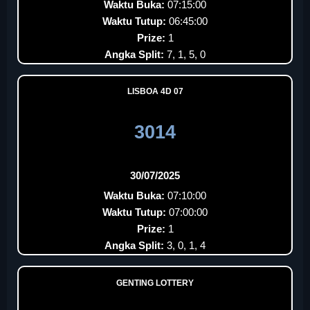
Waktu Buka:
07:15:00
Waktu Tutup:
06:45:00
Prize:
1
Angka Split:
7, 1, 5, 0
LISBOA 4D 07
3014
30/07/2025
Waktu Buka:
07:10:00
Waktu Tutup:
07:00:00
Prize:
1
Angka Split:
3, 0, 1, 4
GENTING LOTTERY