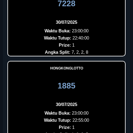
7228
30/07/2025
Waktu Buka:
23:00:00
Waktu Tutup:
22:40:00
Prize:
1
Angka Split:
7, 2, 2, 8
HONGKONGLOTTO
1885
30/07/2025
Waktu Buka:
23:00:00
Waktu Tutup:
22:55:00
Prize:
1