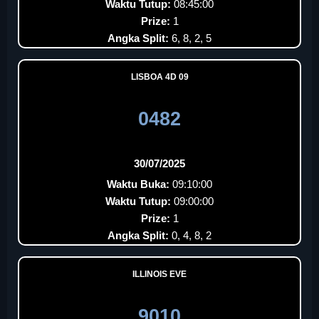
Waktu Tutup:
08:45:00
Prize:
1
Angka Split:
6, 8, 2, 5
LISBOA 4D 09
0482
30/07/2025
Waktu Buka:
09:10:00
Waktu Tutup:
09:00:00
Prize:
1
Angka Split:
0, 4, 8, 2
ILLINOIS EVE
9010