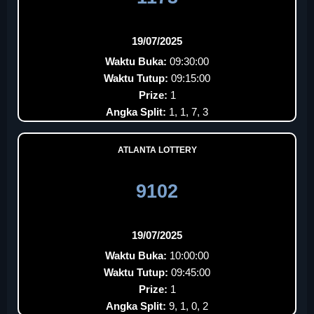
19/07/2025
Waktu Buka:
09:30:00
Waktu Tutup:
09:15:00
Prize:
1
Angka Split:
1, 1, 7, 3
ATLANTA LOTTERY
9102
19/07/2025
Waktu Buka:
10:00:00
Waktu Tutup:
09:45:00
Prize:
1
Angka Split:
9, 1, 0, 2