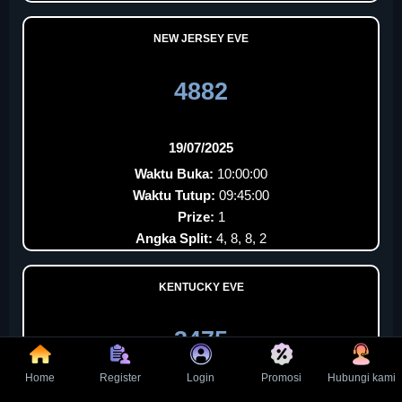
NEW JERSEY EVE
4882
19/07/2025
Waktu Buka:
10:00:00
Waktu Tutup:
09:45:00
Prize:
1
Angka Split:
4, 8, 8, 2
KENTUCKY EVE
3475
Home
Register
Login
Promosi
Hubungi kami
19/07/2025