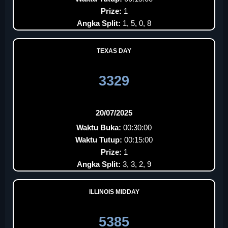
Prize:
1
Angka Split:
1, 5, 0, 8
TEXAS DAY
3329
20/07/2025
Waktu Buka:
00:30:00
Waktu Tutup:
00:15:00
Prize:
1
Angka Split:
3, 3, 2, 9
ILLINOIS MIDDAY
5385