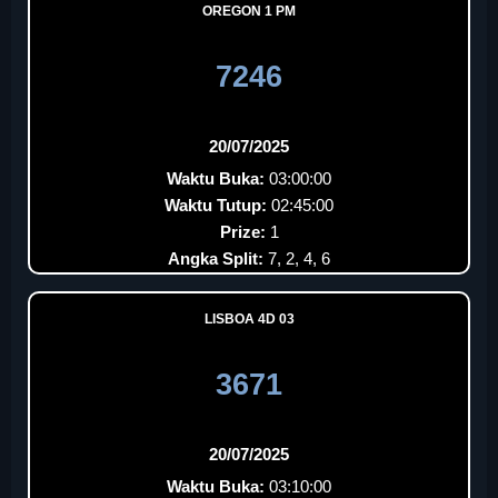
OREGON 1 PM
7246
20/07/2025
Waktu Buka:
03:00:00
Waktu Tutup:
02:45:00
Prize:
1
Angka Split:
7, 2, 4, 6
LISBOA 4D 03
3671
20/07/2025
Waktu Buka:
03:10:00