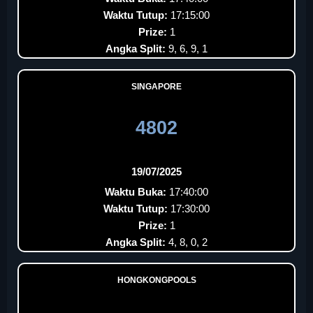
Waktu Tutup:
17:15:00
Prize:
1
Angka Split:
9, 6, 9, 1
SINGAPORE
4802
19/07/2025
Waktu Buka:
17:40:00
Waktu Tutup:
17:30:00
Prize:
1
Angka Split:
4, 8, 0, 2
HONGKONGPOOLS