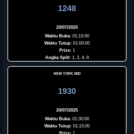
1248
20/07/2025
Waktu Buka:
01:15:00
Waktu Tutup:
01:00:00
Prize:
1
Angka Split:
1, 2, 4, 8
NEW YORK MID
1930
20/07/2025
Waktu Buka:
01:30:00
Waktu Tutup:
01:15:00
Prize:
1