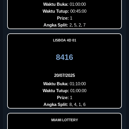
Waktu Buka:
01:00:00
Waktu Tutup:
00:45:00
Prize:
1
Angka Split:
2, 5, 2, 7
LISBOA 4D 01
8416
20/07/2025
Waktu Buka:
01:10:00
Waktu Tutup:
01:00:00
Prize:
1
Angka Split:
8, 4, 1, 6
MIAMI LOTTERY