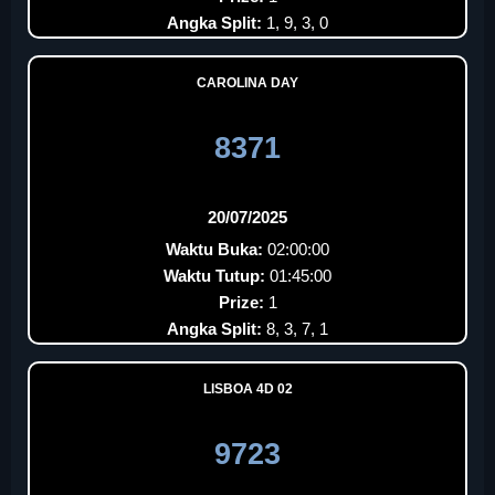
Angka Split:
1, 9, 3, 0
CAROLINA DAY
8371
20/07/2025
Waktu Buka:
02:00:00
Waktu Tutup:
01:45:00
Prize:
1
Angka Split:
8, 3, 7, 1
LISBOA 4D 02
9723