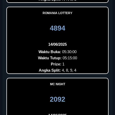
ROMANIA LOTTERY
4894
14/06/2025
Waktu Buka:
05:30:00
Waktu Tutup:
05:15:00
Prize:
1
Angka Split:
4, 8, 9, 4
MC NIGHT
2092