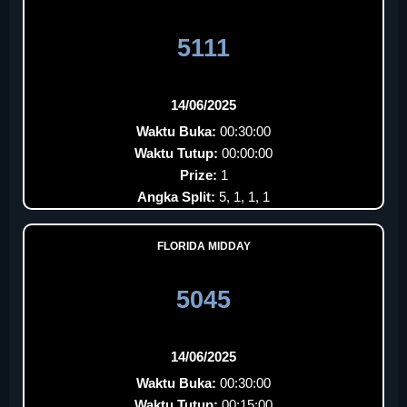
5111
14/06/2025
Waktu Buka:
00:30:00
Waktu Tutup:
00:00:00
Prize:
1
Angka Split:
5, 1, 1, 1
FLORIDA MIDDAY
5045
14/06/2025
Waktu Buka:
00:30:00
Waktu Tutup:
00:15:00