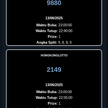
9880
13/06/2025
Waktu Buka:
23:00:00
Waktu Tutup:
22:40:00
Prize:
1
Angka Split:
9, 8, 8, 0
HONGKONGLOTTO
2149
13/06/2025
Waktu Buka:
23:00:00
Waktu Tutup:
22:55:00
Prize:
1