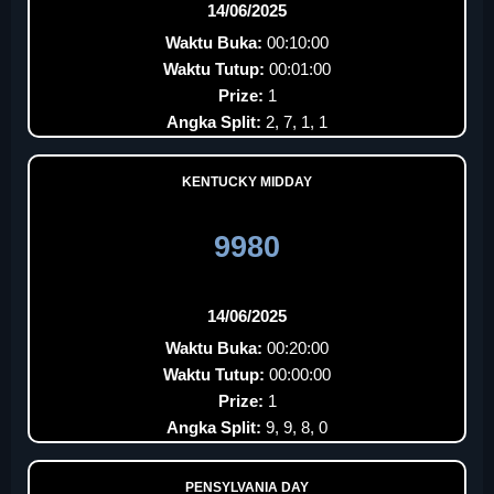
14/06/2025
Waktu Buka:
00:10:00
Waktu Tutup:
00:01:00
Prize:
1
Angka Split:
2, 7, 1, 1
KENTUCKY MIDDAY
9980
14/06/2025
Waktu Buka:
00:20:00
Waktu Tutup:
00:00:00
Prize:
1
Angka Split:
9, 9, 8, 0
PENSYLVANIA DAY