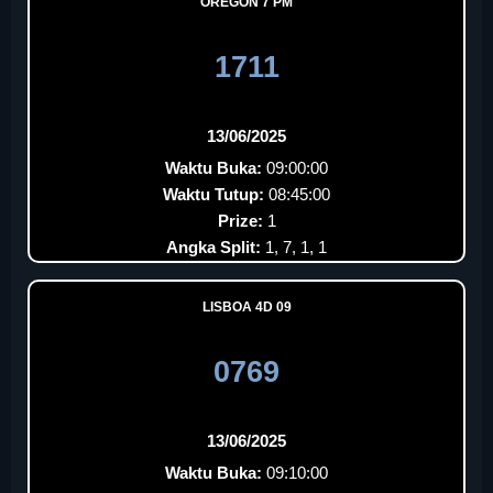
OREGON 7 PM
1711
13/06/2025
Waktu Buka:
09:00:00
Waktu Tutup:
08:45:00
Prize:
1
Angka Split:
1, 7, 1, 1
LISBOA 4D 09
0769
13/06/2025
Waktu Buka:
09:10:00