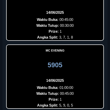
14/06/2025
Waktu Buka:
00:45:00
Waktu Tutup:
00:30:00
Prize:
1
Angka Split:
3, 7, 1, 8
MC EVENING
5905
14/06/2025
Waktu Buka:
01:00:00
Waktu Tutup:
00:45:00
Prize:
1
Angka Split:
5, 9, 0, 5