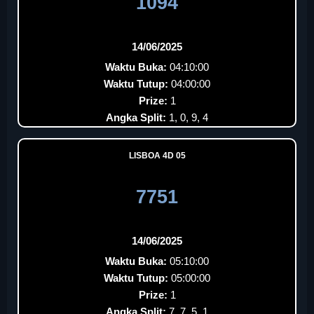
1094
14/06/2025
Waktu Buka:
04:10:00
Waktu Tutup:
04:00:00
Prize:
1
Angka Split:
1, 0, 9, 4
LISBOA 4D 05
7751
14/06/2025
Waktu Buka:
05:10:00
Waktu Tutup:
05:00:00
Prize:
1
Angka Split:
7, 7, 5, 1