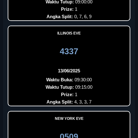
Waktu Tutup:
09:00:00
Prize:
1
Angka Split:
0, 7, 6, 9
ILLINOIS EVE
4337
13/06/2025
Waktu Buka:
09:30:00
Waktu Tutup:
09:15:00
Prize:
1
Angka Split:
4, 3, 3, 7
NEW YORK EVE
0509