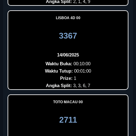
Angka Split:
2, 1, 4, 9
LISBOA 4D 00
3367
14/06/2025
Waktu Buka:
00:10:00
Waktu Tutup:
00:01:00
Prize:
1
Angka Split:
3, 3, 6, 7
TOTO MACAU 00
2711