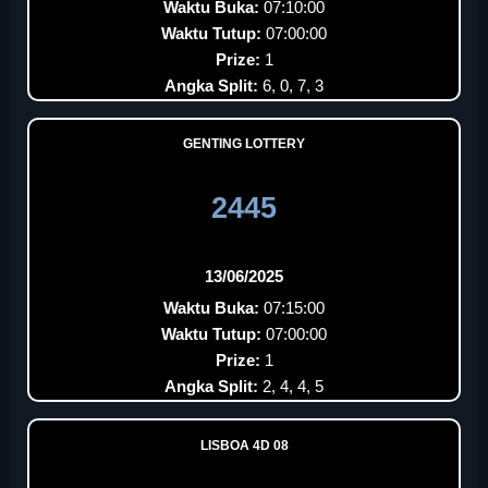
Waktu Buka:
07:10:00
Waktu Tutup:
07:00:00
Prize:
1
Angka Split:
6, 0, 7, 3
GENTING LOTTERY
2445
13/06/2025
Waktu Buka:
07:15:00
Waktu Tutup:
07:00:00
Prize:
1
Angka Split:
2, 4, 4, 5
LISBOA 4D 08