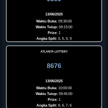
13/06/2025
Waktu Buka:
09:30:00
Waktu Tutup:
09:15:00
Prize:
1
Angka Split:
0, 5, 0, 9
ATLANTA LOTTERY
8676
13/06/2025
Waktu Buka:
10:00:00
Waktu Tutup:
09:45:00
Prize:
1
Angka Split:
8, 6, 7, 6