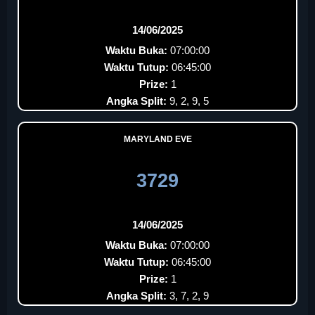
14/06/2025
Waktu Buka:
07:00:00
Waktu Tutup:
06:45:00
Prize:
1
Angka Split:
9, 2, 9, 5
MARYLAND EVE
3729
14/06/2025
Waktu Buka:
07:00:00
Waktu Tutup:
06:45:00
Prize:
1
Angka Split:
3, 7, 2, 9