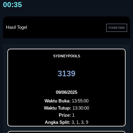
00:35
Hasil Togel
FIXBET888
SYDNEYPOOLS
3139
09/06/2025
Waktu Buka:
13:55:00
Waktu Tutup:
13:30:00
Prize:
1
Angka Split:
3, 1, 3, 9