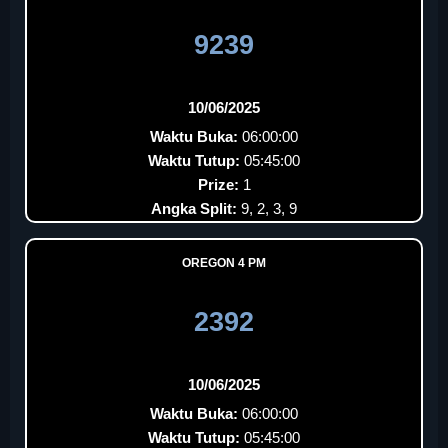
9239
10/06/2025
Waktu Buka:
06:00:00
Waktu Tutup:
05:45:00
Prize:
1
Angka Split:
9, 2, 3, 9
OREGON 4 PM
2392
10/06/2025
Waktu Buka:
06:00:00
Waktu Tutup:
05:45:00