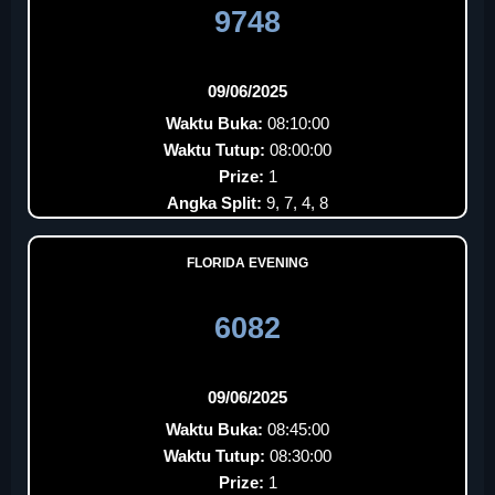
9748
09/06/2025
Waktu Buka:
08:10:00
Waktu Tutup:
08:00:00
Prize:
1
Angka Split:
9, 7, 4, 8
FLORIDA EVENING
6082
09/06/2025
Waktu Buka:
08:45:00
Waktu Tutup:
08:30:00
Prize:
1