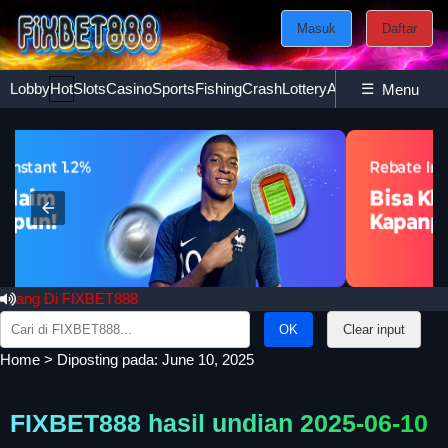
Masuk
Daftar
Lobby
Hot
Slots
Casino
Sports
Fishing
Crash
Lottery
Ayam
☰
Poker
Esport
Menu
g Di FIXBET888
Search
Clear input
for:
Home
>
Diposting pada: June 10, 2025
FIXBET888 hasil undian 2025-06-10