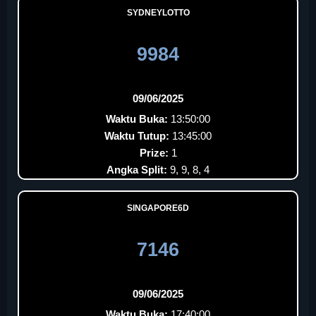
SYDNEYLOTTO
9984
09/06/2025
Waktu Buka:
13:50:00
Waktu Tutup:
13:45:00
Prize:
1
Angka Split:
9, 9, 8, 4
SINGAPORE6D
7146
09/06/2025
Waktu Buka:
17:40:00