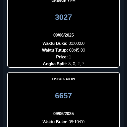
OREGON 7 PM
3027
09/06/2025
Waktu Buka:
09:00:00
Waktu Tutup:
08:45:00
Prize:
1
Angka Split:
3, 0, 2, 7
LISBOA 4D 09
6657
09/06/2025
Waktu Buka:
09:10:00