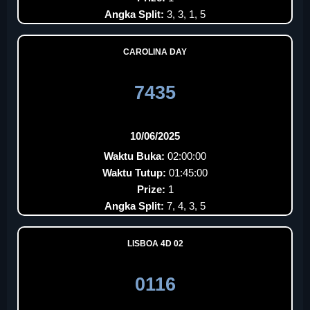
Angka Split:
3, 3, 1, 5
CAROLINA DAY
7435
10/06/2025
Waktu Buka:
02:00:00
Waktu Tutup:
01:45:00
Prize:
1
Angka Split:
7, 4, 3, 5
LISBOA 4D 02
0116