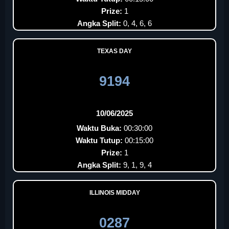
Prize:
1
Angka Split:
0, 4, 6, 6
TEXAS DAY
9194
10/06/2025
Waktu Buka:
00:30:00
Waktu Tutup:
00:15:00
Prize:
1
Angka Split:
9, 1, 9, 4
ILLINOIS MIDDAY
0287