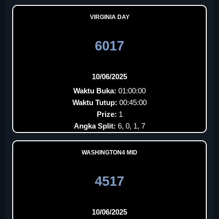
VIRGINIA DAY
6017
10/06/2025
Waktu Buka:
01:00:00
Waktu Tutup:
00:45:00
Prize:
1
Angka Split:
6, 0, 1, 7
WASHINGTON4 MID
4517
10/06/2025