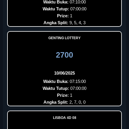
Waktu Buka:
07:10:00
Waktu Tutup:
07:00:00
Prize:
1
Angka Split:
9, 5, 4, 3
GENTING LOTTERY
2700
10/06/2025
Waktu Buka:
07:15:00
Waktu Tutup:
07:00:00
Prize:
1
Angka Split:
2, 7, 0, 0
LISBOA 4D 08