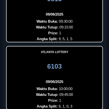
09/06/2025
Waktu Buka:
09:30:00
Waktu Tutup:
09:15:00
Prize:
1
Angka Split:
9, 5, 1, 5
ATLANTA LOTTERY
6103
09/06/2025
Waktu Buka:
10:00:00
Waktu Tutup:
09:45:00
Prize:
1
Angka Split:
6, 1, 0, 3