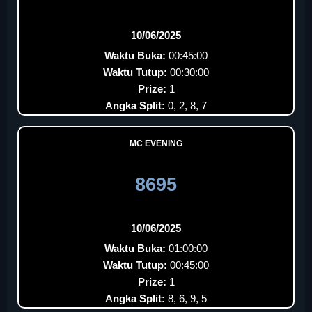
10/06/2025
Waktu Buka:
00:45:00
Waktu Tutup:
00:30:00
Prize:
1
Angka Split:
0, 2, 8, 7
MC EVENING
8695
10/06/2025
Waktu Buka:
01:00:00
Waktu Tutup:
00:45:00
Prize:
1
Angka Split:
8, 6, 9, 5