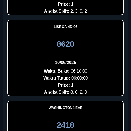
Prize:
1
Angka Split:
2, 3, 9, 2
LISBOA 4D 06
8620
10/06/2025
Waktu Buka:
06:10:00
Waktu Tutup:
06:00:00
Prize:
1
Angka Split:
8, 6, 2, 0
WASHINGTON4 EVE
2418