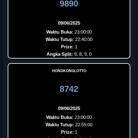
9890
09/06/2025
Waktu Buka:
23:00:00
Waktu Tutup:
22:40:00
Prize:
1
Angka Split:
9, 8, 9, 0
HONGKONGLOTTO
8742
09/06/2025
Waktu Buka:
23:00:00
Waktu Tutup:
22:55:00
Prize:
1