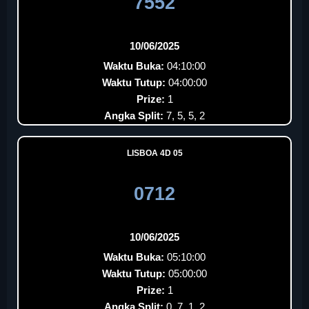
7552
10/06/2025
Waktu Buka:
04:10:00
Waktu Tutup:
04:00:00
Prize:
1
Angka Split:
7, 5, 5, 2
LISBOA 4D 05
0712
10/06/2025
Waktu Buka:
05:10:00
Waktu Tutup:
05:00:00
Prize:
1
Angka Split:
0, 7, 1, 2