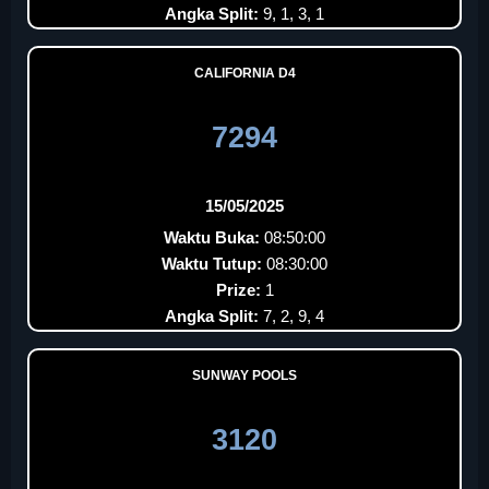
Angka Split:
9, 1, 3, 1
CALIFORNIA D4
7294
15/05/2025
Waktu Buka:
08:50:00
Waktu Tutup:
08:30:00
Prize:
1
Angka Split:
7, 2, 9, 4
SUNWAY POOLS
3120