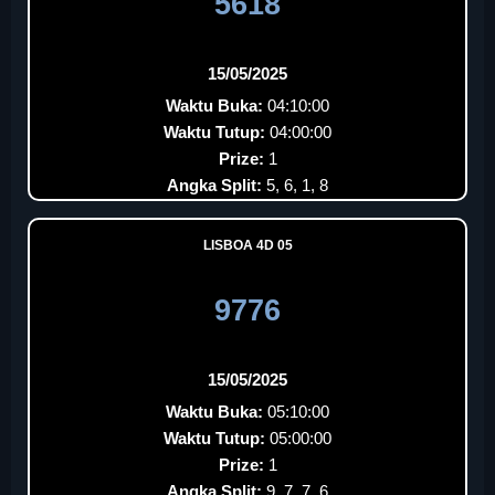
5618
15/05/2025
Waktu Buka:
04:10:00
Waktu Tutup:
04:00:00
Prize:
1
Angka Split:
5, 6, 1, 8
LISBOA 4D 05
9776
15/05/2025
Waktu Buka:
05:10:00
Waktu Tutup:
05:00:00
Prize:
1
Angka Split:
9, 7, 7, 6