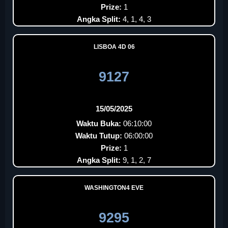
Prize:
1
Angka Split:
4, 1, 4, 3
LISBOA 4D 06
9127
15/05/2025
Waktu Buka:
06:10:00
Waktu Tutup:
06:00:00
Prize:
1
Angka Split:
9, 1, 2, 7
WASHINGTON4 EVE
9295