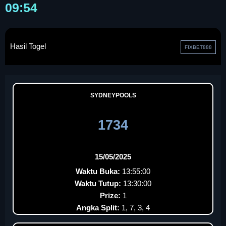
09:54
Hasil Togel
FIXBET888
SYDNEYPOOLS
1734
15/05/2025
Waktu Buka:
13:55:00
Waktu Tutup:
13:30:00
Prize:
1
Angka Split:
1, 7, 3, 4