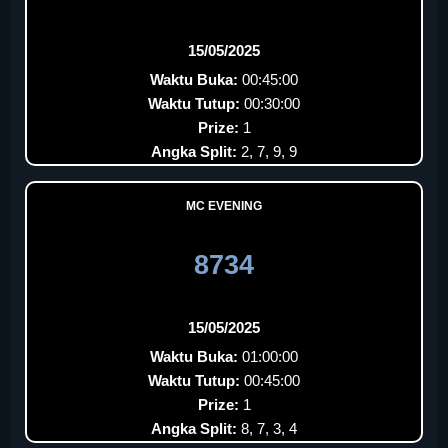
15/05/2025
Waktu Buka:
00:45:00
Waktu Tutup:
00:30:00
Prize:
1
Angka Split:
2, 7, 9, 9
MC EVENING
8734
15/05/2025
Waktu Buka:
01:00:00
Waktu Tutup:
00:45:00
Prize:
1
Angka Split:
8, 7, 3, 4