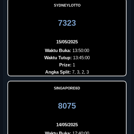
SYDNEYLOTTO
7323
15/05/2025
Waktu Buka:
13:50:00
Waktu Tutup:
13:45:00
Prize:
1
Angka Split:
7, 3, 2, 3
SINGAPORE6D
8075
14/05/2025
Waktu Buka:
17:40:00