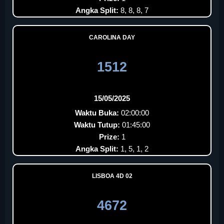
Angka Split:
8, 8, 8, 7
CAROLINA DAY
1512
15/05/2025
Waktu Buka:
02:00:00
Waktu Tutup:
01:45:00
Prize:
1
Angka Split:
1, 5, 1, 2
LISBOA 4D 02
4672