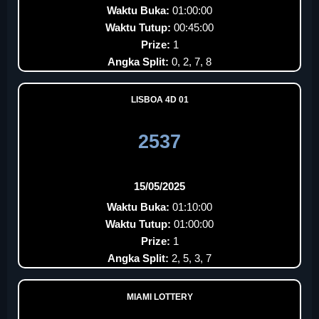
Waktu Buka:
01:00:00
Waktu Tutup:
00:45:00
Prize:
1
Angka Split:
0, 2, 7, 8
LISBOA 4D 01
2537
15/05/2025
Waktu Buka:
01:10:00
Waktu Tutup:
01:00:00
Prize:
1
Angka Split:
2, 5, 3, 7
MIAMI LOTTERY