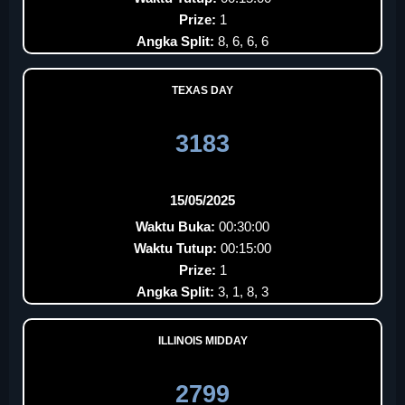
Prize:
1
Angka Split:
8, 6, 6, 6
TEXAS DAY
3183
15/05/2025
Waktu Buka:
00:30:00
Waktu Tutup:
00:15:00
Prize:
1
Angka Split:
3, 1, 8, 3
ILLINOIS MIDDAY
2799