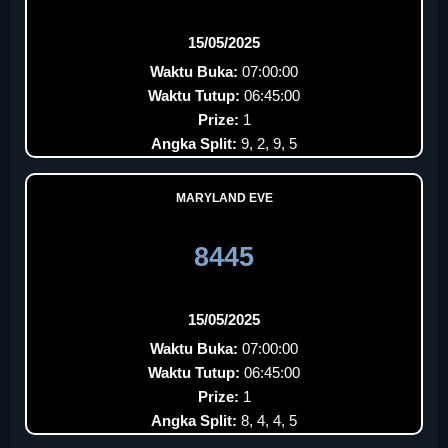
15/05/2025
Waktu Buka:
07:00:00
Waktu Tutup:
06:45:00
Prize:
1
Angka Split:
9, 2, 9, 5
MARYLAND EVE
8445
15/05/2025
Waktu Buka:
07:00:00
Waktu Tutup:
06:45:00
Prize:
1
Angka Split:
8, 4, 4, 5