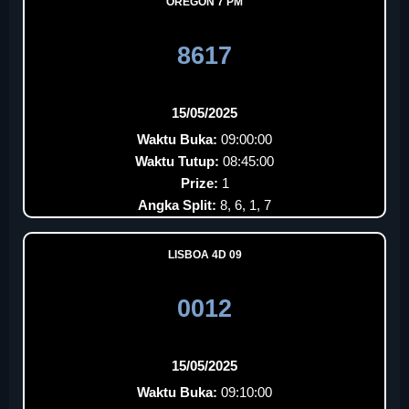
OREGON 7 PM
8617
15/05/2025
Waktu Buka:
09:00:00
Waktu Tutup:
08:45:00
Prize:
1
Angka Split:
8, 6, 1, 7
LISBOA 4D 09
0012
15/05/2025
Waktu Buka:
09:10:00