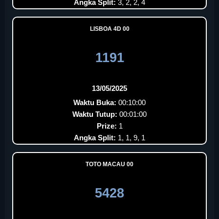
Angka Split:
3, 2, 2, 4
LISBOA 4D 00
1191
13/05/2025
Waktu Buka:
00:10:00
Waktu Tutup:
00:01:00
Prize:
1
Angka Split:
1, 1, 9, 1
TOTO MACAU 00
5428