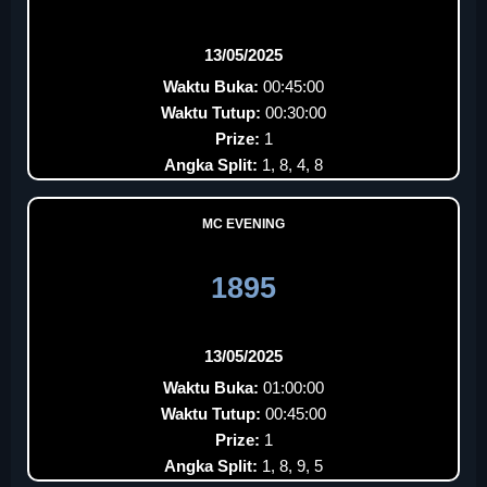
13/05/2025
Waktu Buka:
00:45:00
Waktu Tutup:
00:30:00
Prize:
1
Angka Split:
1, 8, 4, 8
MC EVENING
1895
13/05/2025
Waktu Buka:
01:00:00
Waktu Tutup:
00:45:00
Prize:
1
Angka Split:
1, 8, 9, 5