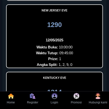
NEW JERSEY EVE
1290
12/05/2025
Waktu Buka:
10:00:00
Waktu Tutup:
09:45:00
Prize:
1
Angka Split:
1, 2, 9, 0
KENTUCKY EVE
1314
Home
Register
Login
Promosi
Hubungi kami
12/05/2025