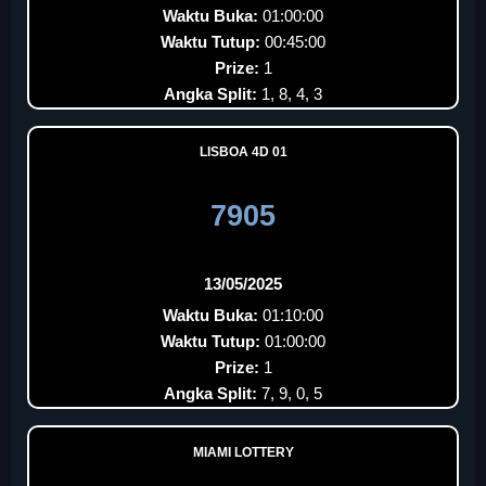
Waktu Buka:
01:00:00
Waktu Tutup:
00:45:00
Prize:
1
Angka Split:
1, 8, 4, 3
LISBOA 4D 01
7905
13/05/2025
Waktu Buka:
01:10:00
Waktu Tutup:
01:00:00
Prize:
1
Angka Split:
7, 9, 0, 5
MIAMI LOTTERY