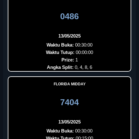
0486
13/05/2025
Waktu Buka:
00:30:00
Waktu Tutup:
00:00:00
Prize:
1
Angka Split:
0, 4, 8, 6
FLORIDA MIDDAY
7404
13/05/2025
Waktu Buka:
00:30:00
Waktu Tutup:
00:15:00