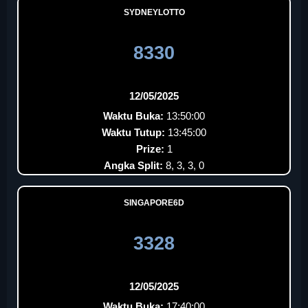
SYDNEYLOTTO
8330
12/05/2025
Waktu Buka:
13:50:00
Waktu Tutup:
13:45:00
Prize:
1
Angka Split:
8, 3, 3, 0
SINGAPORE6D
3328
12/05/2025
Waktu Buka:
17:40:00