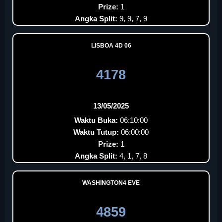
Prize:
1
Angka Split:
9, 9, 7, 9
LISBOA 4D 06
4178
13/05/2025
Waktu Buka:
06:10:00
Waktu Tutup:
06:00:00
Prize:
1
Angka Split:
4, 1, 7, 8
WASHINGTON4 EVE
4859