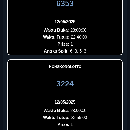
6353
12/05/2025
Waktu Buka:
23:00:00
Waktu Tutup:
22:40:00
Prize:
1
Angka Split:
6, 3, 5, 3
HONGKONGLOTTO
3224
12/05/2025
Waktu Buka:
23:00:00
Waktu Tutup:
22:55:00
Prize:
1