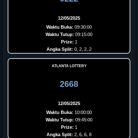
12/05/2025
Waktu Buka:
09:30:00
Waktu Tutup:
09:15:00
Prize:
1
Angka Split:
0, 2, 2, 2
ATLANTA LOTTERY
2668
12/05/2025
Waktu Buka:
10:00:00
Waktu Tutup:
09:45:00
Prize:
1
Angka Split:
2, 6, 6, 8