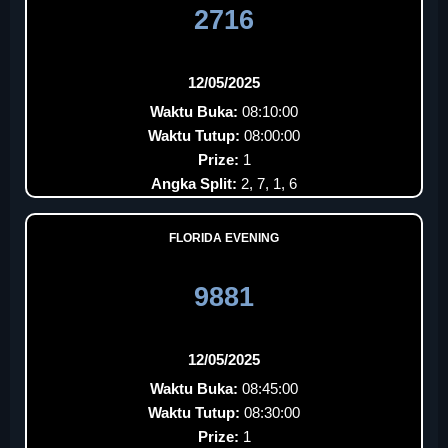
2716
12/05/2025
Waktu Buka:
08:10:00
Waktu Tutup:
08:00:00
Prize:
1
Angka Split:
2, 7, 1, 6
FLORIDA EVENING
9881
12/05/2025
Waktu Buka:
08:45:00
Waktu Tutup:
08:30:00
Prize:
1