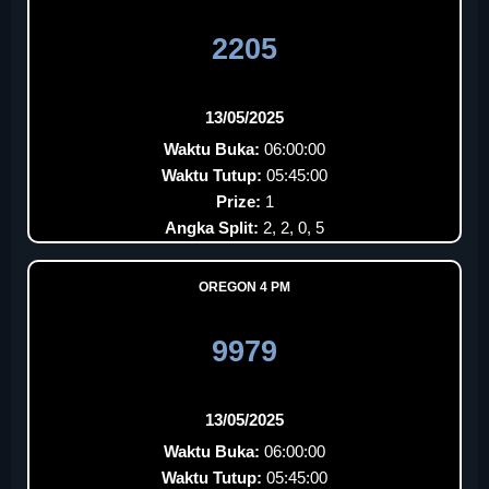
2205
13/05/2025
Waktu Buka:
06:00:00
Waktu Tutup:
05:45:00
Prize:
1
Angka Split:
2, 2, 0, 5
OREGON 4 PM
9979
13/05/2025
Waktu Buka:
06:00:00
Waktu Tutup:
05:45:00