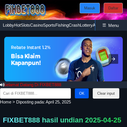
Masuk
Daftar
Lobby
Hot
Slots
Casino
Sports
Fishing
Crash
Lottery
Ayam
☰
Poker
Esport
Menu
amat Datang Di FIXBET888
Search
Clear input
for:
Home
>
Diposting pada: April 25, 2025
FIXBET888 hasil undian 2025-04-25