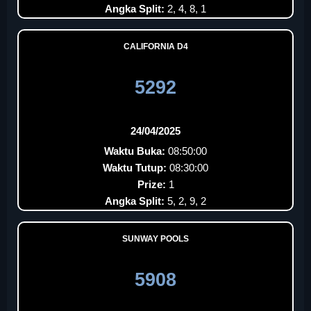
Angka Split:
2, 4, 8, 1
CALIFORNIA D4
5292
24/04/2025
Waktu Buka:
08:50:00
Waktu Tutup:
08:30:00
Prize:
1
Angka Split:
5, 2, 9, 2
SUNWAY POOLS
5908