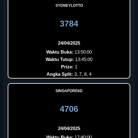
SYDNEYLOTTO
3784
24/04/2025
Waktu Buka:
13:50:00
Waktu Tutup:
13:45:00
Prize:
1
Angka Split:
3, 7, 8, 4
SINGAPORE6D
4706
24/04/2025
Waktu Buka:
17:40:00