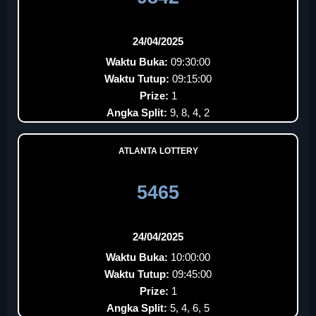
24/04/2025
Waktu Buka:
09:30:00
Waktu Tutup:
09:15:00
Prize:
1
Angka Split:
9, 8, 4, 2
ATLANTA LOTTERY
5465
24/04/2025
Waktu Buka:
10:00:00
Waktu Tutup:
09:45:00
Prize:
1
Angka Split:
5, 4, 6, 5