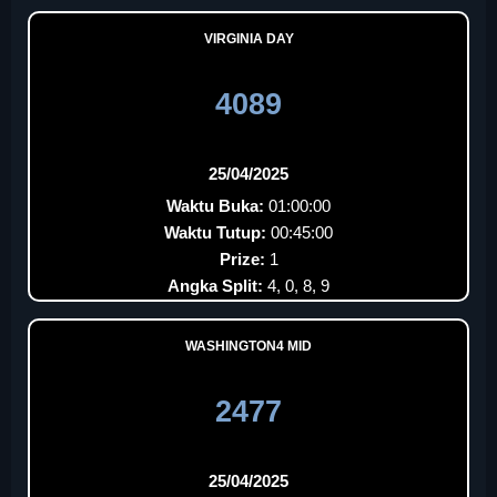
VIRGINIA DAY
4089
25/04/2025
Waktu Buka:
01:00:00
Waktu Tutup:
00:45:00
Prize:
1
Angka Split:
4, 0, 8, 9
WASHINGTON4 MID
2477
25/04/2025