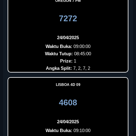
OREGON 7 PM
7272
24/04/2025
Waktu Buka:
09:00:00
Waktu Tutup:
08:45:00
Prize:
1
Angka Split:
7, 2, 7, 2
LISBOA 4D 09
4608
24/04/2025
Waktu Buka:
09:10:00