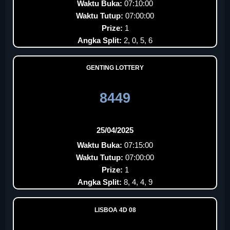
Waktu Buka:
07:10:00
Waktu Tutup:
07:00:00
Prize:
1
Angka Split:
2, 0, 5, 6
GENTING LOTTERY
8449
25/04/2025
Waktu Buka:
07:15:00
Waktu Tutup:
07:00:00
Prize:
1
Angka Split:
8, 4, 4, 9
LISBOA 4D 08