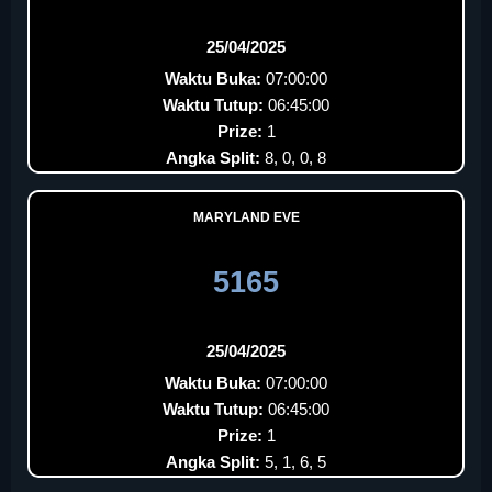
25/04/2025
Waktu Buka:
07:00:00
Waktu Tutup:
06:45:00
Prize:
1
Angka Split:
8, 0, 0, 8
MARYLAND EVE
5165
25/04/2025
Waktu Buka:
07:00:00
Waktu Tutup:
06:45:00
Prize:
1
Angka Split:
5, 1, 6, 5