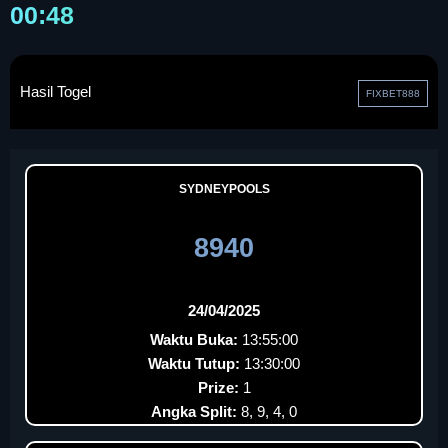
00:48
Hasil Togel
FIXBET888
SYDNEYPOOLS
8940
24/04/2025
Waktu Buka:
13:55:00
Waktu Tutup:
13:30:00
Prize:
1
Angka Split:
8, 9, 4, 0