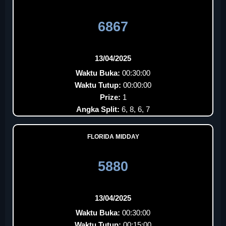
6867
13/04/2025
Waktu Buka:
00:30:00
Waktu Tutup:
00:00:00
Prize:
1
Angka Split:
6, 8, 6, 7
FLORIDA MIDDAY
5880
13/04/2025
Waktu Buka:
00:30:00
Waktu Tutup:
00:15:00