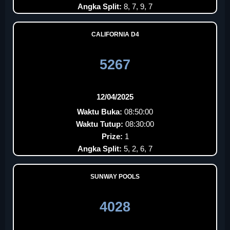
Angka Split:
8, 7, 9, 7
CALIFORNIA D4
5267
12/04/2025
Waktu Buka:
08:50:00
Waktu Tutup:
08:30:00
Prize:
1
Angka Split:
5, 2, 6, 7
SUNWAY POOLS
4028