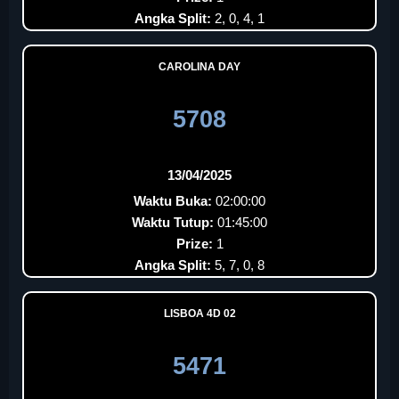
Angka Split:
2, 0, 4, 1
CAROLINA DAY
5708
13/04/2025
Waktu Buka:
02:00:00
Waktu Tutup:
01:45:00
Prize:
1
Angka Split:
5, 7, 0, 8
LISBOA 4D 02
5471