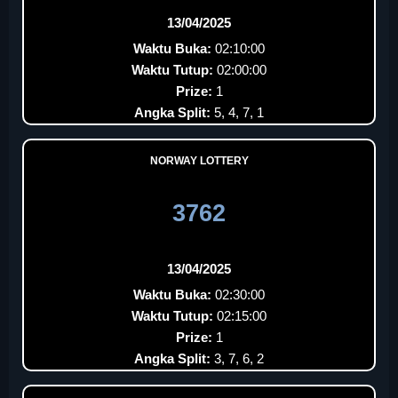
13/04/2025
Waktu Buka:
02:10:00
Waktu Tutup:
02:00:00
Prize:
1
Angka Split:
5, 4, 7, 1
NORWAY LOTTERY
3762
13/04/2025
Waktu Buka:
02:30:00
Waktu Tutup:
02:15:00
Prize:
1
Angka Split:
3, 7, 6, 2