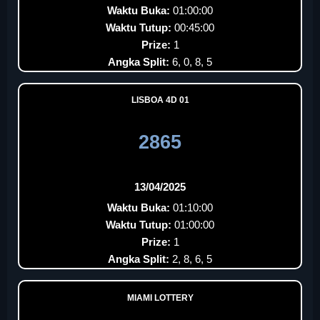
Waktu Buka:
01:00:00
Waktu Tutup:
00:45:00
Prize:
1
Angka Split:
6, 0, 8, 5
LISBOA 4D 01
2865
13/04/2025
Waktu Buka:
01:10:00
Waktu Tutup:
01:00:00
Prize:
1
Angka Split:
2, 8, 6, 5
MIAMI LOTTERY