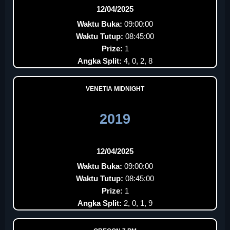
12/04/2025
Waktu Buka:
09:00:00
Waktu Tutup:
08:45:00
Prize:
1
Angka Split:
4, 0, 2, 8
VENETIA MIDNIGHT
2019
12/04/2025
Waktu Buka:
09:00:00
Waktu Tutup:
08:45:00
Prize:
1
Angka Split:
2, 0, 1, 9