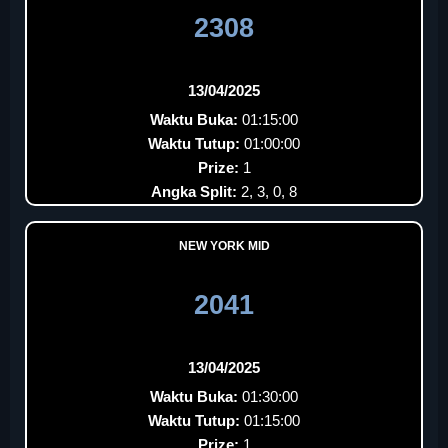
2308
13/04/2025
Waktu Buka:
01:15:00
Waktu Tutup:
01:00:00
Prize:
1
Angka Split:
2, 3, 0, 8
NEW YORK MID
2041
13/04/2025
Waktu Buka:
01:30:00
Waktu Tutup:
01:15:00
Prize:
1