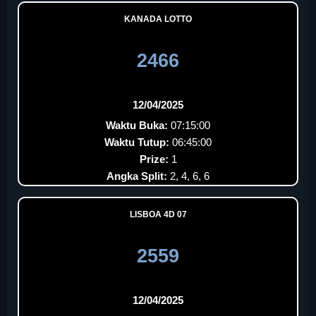
KANADA LOTTO
2466
12/04/2025
Waktu Buka:
07:15:00
Waktu Tutup:
06:45:00
Prize:
1
Angka Split:
2, 4, 6, 6
LISBOA 4D 07
2559
12/04/2025