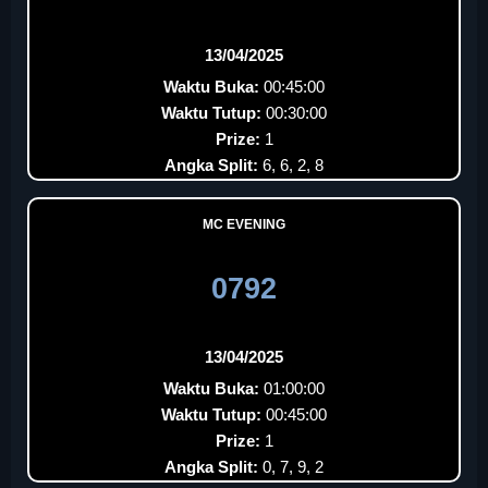
13/04/2025
Waktu Buka:
00:45:00
Waktu Tutup:
00:30:00
Prize:
1
Angka Split:
6, 6, 2, 8
MC EVENING
0792
13/04/2025
Waktu Buka:
01:00:00
Waktu Tutup:
00:45:00
Prize:
1
Angka Split:
0, 7, 9, 2