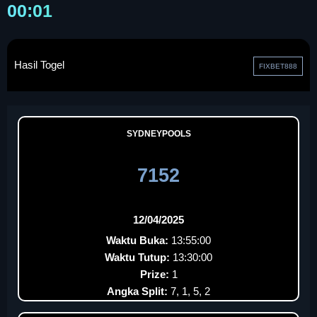
00:01
Hasil Togel
FIXBET888
SYDNEYPOOLS
7152
12/04/2025
Waktu Buka:
13:55:00
Waktu Tutup:
13:30:00
Prize:
1
Angka Split:
7, 1, 5, 2