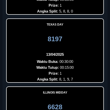
Prize:
1
Angka Split:
5, 8, 8, 0
TEXAS DAY
8197
13/04/2025
Waktu Buka:
00:30:00
Waktu Tutup:
00:15:00
Prize:
1
Angka Split:
8, 1, 9, 7
ILLINOIS MIDDAY
6628