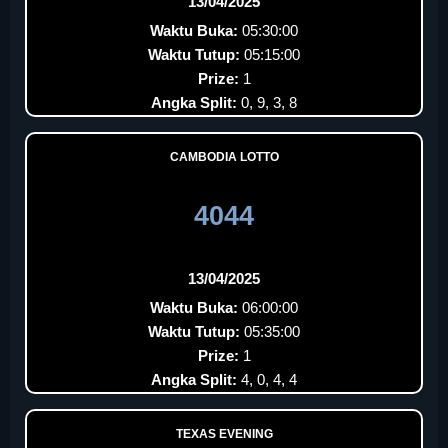
13/04/2025
Waktu Buka:
05:30:00
Waktu Tutup:
05:15:00
Prize:
1
Angka Split:
0, 9, 3, 8
CAMBODIA LOTTO
4044
13/04/2025
Waktu Buka:
06:00:00
Waktu Tutup:
05:35:00
Prize:
1
Angka Split:
4, 0, 4, 4
TEXAS EVENING