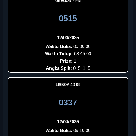
OREGON 7 PM
0515
12/04/2025
Waktu Buka:
09:00:00
Waktu Tutup:
08:45:00
Prize:
1
Angka Split:
0, 5, 1, 5
LISBOA 4D 09
0337
12/04/2025
Waktu Buka:
09:10:00