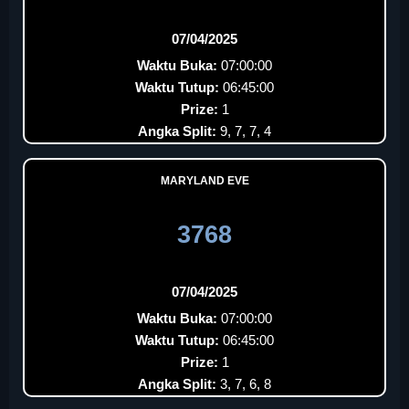
07/04/2025
Waktu Buka:
07:00:00
Waktu Tutup:
06:45:00
Prize:
1
Angka Split:
9, 7, 7, 4
MARYLAND EVE
3768
07/04/2025
Waktu Buka:
07:00:00
Waktu Tutup:
06:45:00
Prize:
1
Angka Split:
3, 7, 6, 8