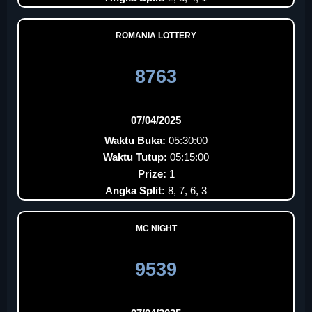
ROMANIA LOTTERY
8763
07/04/2025
Waktu Buka:
05:30:00
Waktu Tutup:
05:15:00
Prize:
1
Angka Split:
8, 7, 6, 3
MC NIGHT
9539