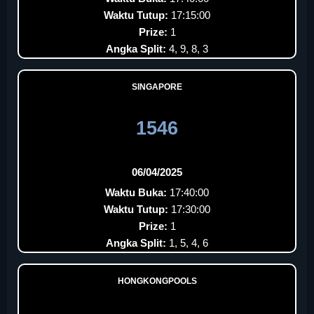
Waktu Tutup:
17:15:00
Prize:
1
Angka Split:
4, 9, 8, 3
SINGAPORE
1546
06/04/2025
Waktu Buka:
17:40:00
Waktu Tutup:
17:30:00
Prize:
1
Angka Split:
1, 5, 4, 6
HONGKONGPOOLS