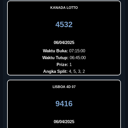
KANADA LOTTO
4532
06/04/2025
Waktu Buka:
07:15:00
Waktu Tutup:
06:45:00
Prize:
1
Angka Split:
4, 5, 3, 2
LISBOA 4D 07
9416
06/04/2025