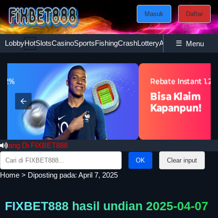
Masuk
Daftar
Lobby
Hot
Slots
Casino
Sports
Fishing
Crash
Lottery
Ayam
☰
Poker
Esport
Menu
g Di FIXBET888
Search
Clear input
for:
Home
>
Diposting pada: April 7, 2025
FIXBET888 hasil undian 2025-04-07