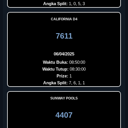
Angka Split:
1, 0, 5, 3
CALIFORNIA D4
7611
06/04/2025
Waktu Buka:
08:50:00
Waktu Tutup:
08:30:00
Prize:
1
Angka Split:
7, 6, 1, 1
SUNWAY POOLS
4407