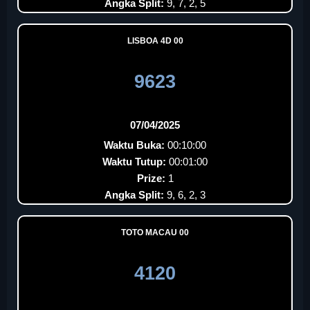
Angka Split:
9, 7, 2, 5
LISBOA 4D 00
9623
07/04/2025
Waktu Buka:
00:10:00
Waktu Tutup:
00:01:00
Prize:
1
Angka Split:
9, 6, 2, 3
TOTO MACAU 00
4120