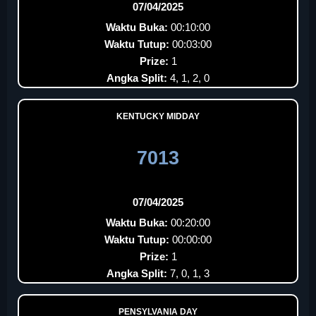
07/04/2025
Waktu Buka:
00:10:00
Waktu Tutup:
00:03:00
Prize:
1
Angka Split:
4, 1, 2, 0
KENTUCKY MIDDAY
7013
07/04/2025
Waktu Buka:
00:20:00
Waktu Tutup:
00:00:00
Prize:
1
Angka Split:
7, 0, 1, 3
PENSYLVANIA DAY