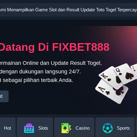
e Slot dan Result Update Toto Togel Terpercaya Di Website FIXB
Datang Di
FIXBET888
ermainan Online dan Update Result Togel,
dengan dukungan langsung 24/7.
sebagai pilihan terbaik Anda.
t
Hot
Slots
Casino
Sports