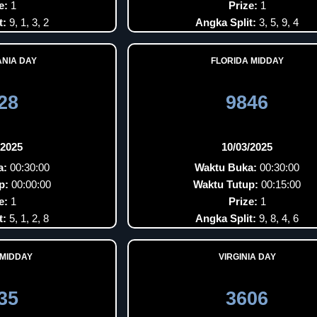
e:
1
Prize:
1
t:
9, 1, 3, 2
Angka Split:
3, 5, 9, 4
NIA DAY
FLORIDA MIDDAY
28
9846
/2025
10/03/2025
a:
00:30:00
Waktu Buka:
00:30:00
p:
00:00:00
Waktu Tutup:
00:15:00
e:
1
Prize:
1
t:
5, 1, 2, 8
Angka Split:
9, 8, 4, 6
 MIDDAY
VIRGINIA DAY
35
3606