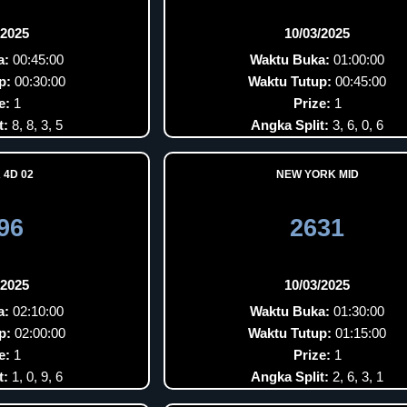
/2025
10/03/2025
a:
00:45:00
Waktu Buka:
01:00:00
p:
00:30:00
Waktu Tutup:
00:45:00
e:
1
Prize:
1
t:
8, 8, 3, 5
Angka Split:
3, 6, 0, 6
 4D 02
NEW YORK MID
96
2631
/2025
10/03/2025
a:
02:10:00
Waktu Buka:
01:30:00
p:
02:00:00
Waktu Tutup:
01:15:00
e:
1
Prize:
1
t:
1, 0, 9, 6
Angka Split:
2, 6, 3, 1