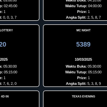
a:
03:00:00
Waktu Buka:
04:10:00
p:
02:45:00
Waktu Tutup:
04:00:00
e:
1
Prize:
1
t:
0, 0, 3, 7
Angka Split:
2, 5, 8, 7
LOTTERY
MC NIGHT
20
5389
/2025
10/03/2025
a:
05:30:00
Waktu Buka:
05:30:00
p:
05:15:00
Waktu Tutup:
05:15:00
e:
1
Prize:
1
t:
7, 6, 2, 0
Angka Split:
5, 3, 8, 9
 4D 06
TEXAS EVENING