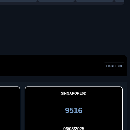
FIXBET888
SINGAPORE6D
9516
06/03/2025