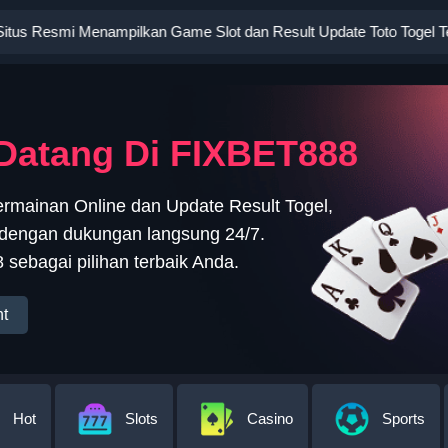
an Game Slot dan Result Update Toto Togel Terpercaya Di Websit
Datang Di
FIXBET888
ermainan Online dan Update Result Togel,
dengan dukungan langsung 24/7.
sebagai pilihan terbaik Anda.
t
Hot
Slots
Casino
Sports