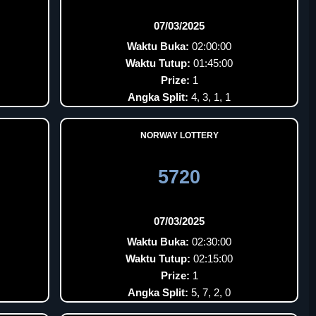
07/03/2025
Waktu Buka:
02:00:00
Waktu Tutup:
01:45:00
Prize:
1
Angka Split:
4, 3, 1, 1
NORWAY LOTTERY
5720
07/03/2025
Waktu Buka:
02:30:00
Waktu Tutup:
02:15:00
Prize:
1
Angka Split:
5, 7, 2, 0