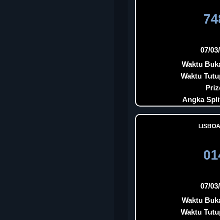
74
07/03
Waktu Buk
Waktu Tutu
Priz
Angka Spli
LISBOA
01
07/03
Waktu Buk
Waktu Tutu