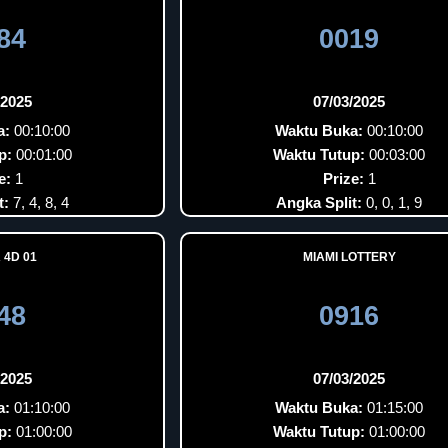
84
0019
/2025
07/03/2025
a:
00:10:00
Waktu Buka:
00:10:00
p:
00:01:00
Waktu Tutup:
00:03:00
e:
1
Prize:
1
t:
7, 4, 8, 4
Angka Split:
0, 0, 1, 9
 4D 01
MIAMI LOTTERY
48
0916
/2025
07/03/2025
a:
01:10:00
Waktu Buka:
01:15:00
p:
01:00:00
Waktu Tutup:
01:00:00