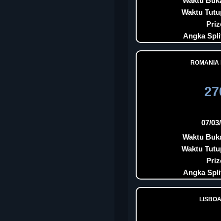
Waktu Buk
Waktu Tutu
Priz
Angka Spli
ROMANIA 
27
07/03
Waktu Buk
Waktu Tutu
Priz
Angka Spli
LISBOA