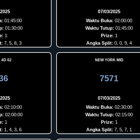
/2025
07/03/2025
a:
01:45:00
Waktu Buka:
02:00:00
p:
01:30:00
Waktu Tutup:
01:45:00
e:
1
Prize:
1
t:
7, 5, 8, 3
Angka Split:
0, 0, 9, 4
 4D 02
NEW YORK MID
36
7571
/2025
07/03/2025
a:
02:10:00
Waktu Buka:
02:30:00
p:
02:00:00
Waktu Tutup:
02:15:00
e:
1
Prize:
1
t:
1, 4, 3, 6
Angka Split:
7, 5, 7, 1