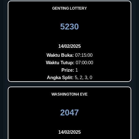
GENTING LOTTERY
5230
14/02/2025
Waktu Buka:
07:15:00
Waktu Tutup:
07:00:00
Prize:
1
Angka Split:
5, 2, 3, 0
WASHINGTON4 EVE
2047
14/02/2025