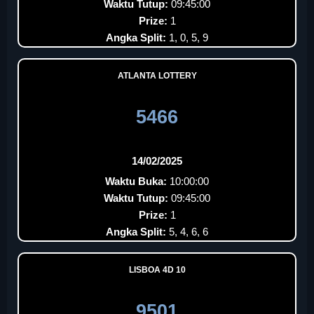
Waktu Tutup:
09:45:00
Prize:
1
Angka Split:
1, 0, 5, 9
ATLANTA LOTTERY
5466
14/02/2025
Waktu Buka:
10:00:00
Waktu Tutup:
09:45:00
Prize:
1
Angka Split:
5, 4, 6, 6
LISBOA 4D 10
9501