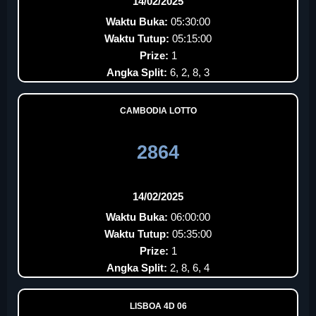
14/02/2025
Waktu Buka:
05:30:00
Waktu Tutup:
05:15:00
Prize:
1
Angka Split:
6, 2, 8, 3
CAMBODIA LOTTO
2864
14/02/2025
Waktu Buka:
06:00:00
Waktu Tutup:
05:35:00
Prize:
1
Angka Split:
2, 8, 6, 4
LISBOA 4D 06