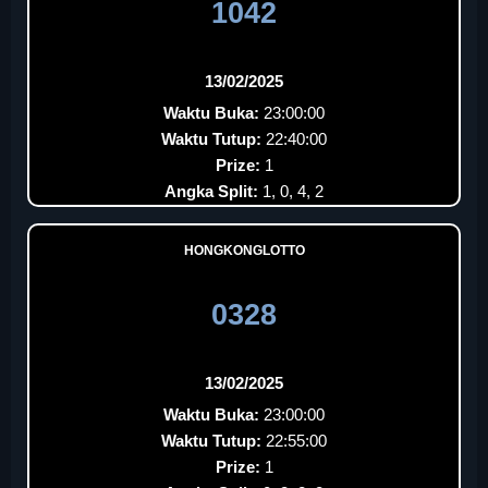
1042
13/02/2025
Waktu Buka:
23:00:00
Waktu Tutup:
22:40:00
Prize:
1
Angka Split:
1, 0, 4, 2
HONGKONGLOTTO
0328
13/02/2025
Waktu Buka:
23:00:00
Waktu Tutup:
22:55:00
Prize:
1