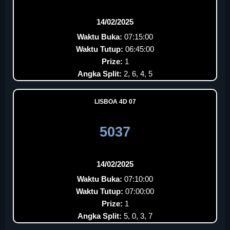
14/02/2025
Waktu Buka:
07:15:00
Waktu Tutup:
06:45:00
Prize:
1
Angka Split:
2, 6, 4, 5
LISBOA 4D 07
5037
14/02/2025
Waktu Buka:
07:10:00
Waktu Tutup:
07:00:00
Prize:
1
Angka Split:
5, 0, 3, 7