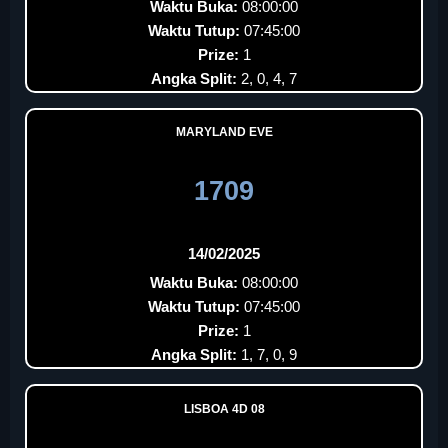
Waktu Buka:
08:00:00
Waktu Tutup:
07:45:00
Prize:
1
Angka Split:
2, 0, 4, 7
MARYLAND EVE
1709
14/02/2025
Waktu Buka:
08:00:00
Waktu Tutup:
07:45:00
Prize:
1
Angka Split:
1, 7, 0, 9
LISBOA 4D 08