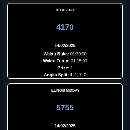
TEXAS DAY
4170
14/02/2025
Waktu Buka:
01:30:00
Waktu Tutup:
01:15:00
Prize:
1
Angka Split:
4, 1, 7, 0
ILLINOIS MIDDAY
5755
14/02/2025