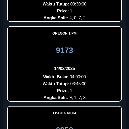
Waktu Tutup:
03:30:00
Prize:
1
Angka Split:
4, 0, 7, 2
OREGON 1 PM
9173
14/02/2025
Waktu Buka:
04:00:00
Waktu Tutup:
03:45:00
Prize:
1
Angka Split:
9, 1, 7, 3
LISBOA 4D 04