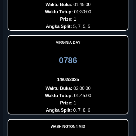
Waktu Buka:
01:45:00
Waktu Tutup:
01:30:00
Prize:
1
Angka Split:
5, 7, 5, 5
VIRGINIA DAY
0786
14/02/2025
Waktu Buka:
02:00:00
Waktu Tutup:
01:45:00
Prize:
1
Angka Split:
0, 7, 8, 6
WASHINGTON4 MID