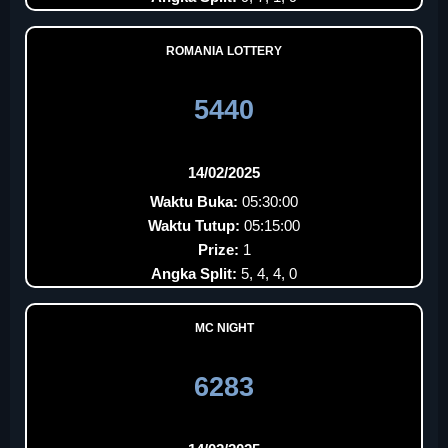
ROMANIA LOTTERY
5440
14/02/2025
Waktu Buka:
05:30:00
Waktu Tutup:
05:15:00
Prize:
1
Angka Split:
5, 4, 4, 0
MC NIGHT
6283