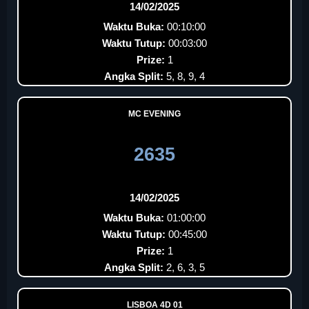
14/02/2025
Waktu Buka:
00:10:00
Waktu Tutup:
00:03:00
Prize:
1
Angka Split:
5, 8, 9, 4
MC EVENING
2635
14/02/2025
Waktu Buka:
01:00:00
Waktu Tutup:
00:45:00
Prize:
1
Angka Split:
2, 6, 3, 5
LISBOA 4D 01