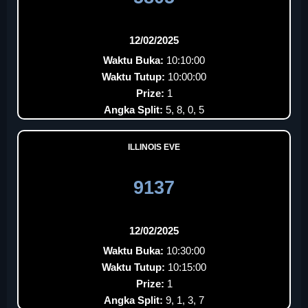
12/02/2025
Waktu Buka:
10:10:00
Waktu Tutup:
10:00:00
Prize:
1
Angka Split:
5, 8, 0, 5
ILLINOIS EVE
9137
12/02/2025
Waktu Buka:
10:30:00
Waktu Tutup:
10:15:00
Prize:
1
Angka Split:
9, 1, 3, 7