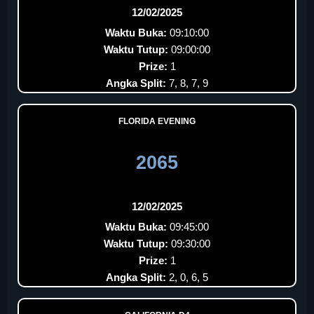
12/02/2025
Waktu Buka:
09:10:00
Waktu Tutup:
09:00:00
Prize:
1
Angka Split:
7, 8, 7, 9
FLORIDA EVENING
2065
12/02/2025
Waktu Buka:
09:45:00
Waktu Tutup:
09:30:00
Prize:
1
Angka Split:
2, 0, 6, 5