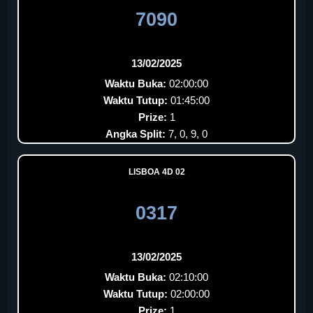
7090
13/02/2025
Waktu Buka:
02:00:00
Waktu Tutup:
01:45:00
Prize:
1
Angka Split:
7, 0, 9, 0
LISBOA 4D 02
0317
13/02/2025
Waktu Buka:
02:10:00
Waktu Tutup:
02:00:00
Prize:
1