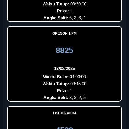
Waktu Tutup:
03:30:00
Prize:
1
Angka Split:
6, 3, 6, 4
OREGON 1 PM
8825
13/02/2025
Waktu Buka:
04:00:00
Waktu Tutup:
03:45:00
Prize:
1
Angka Split:
8, 8, 2, 5
LISBOA 4D 04