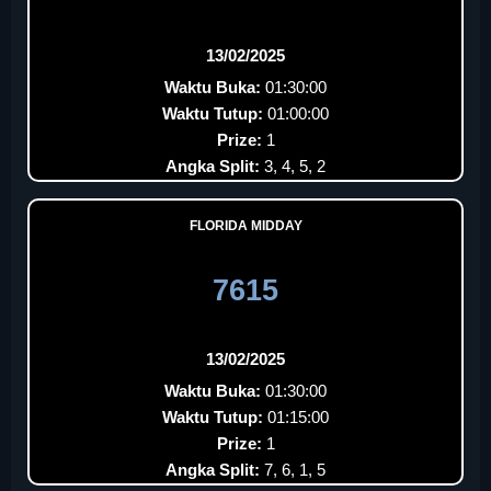
13/02/2025
Waktu Buka:
01:30:00
Waktu Tutup:
01:00:00
Prize:
1
Angka Split:
3, 4, 5, 2
FLORIDA MIDDAY
7615
13/02/2025
Waktu Buka:
01:30:00
Waktu Tutup:
01:15:00
Prize:
1
Angka Split:
7, 6, 1, 5