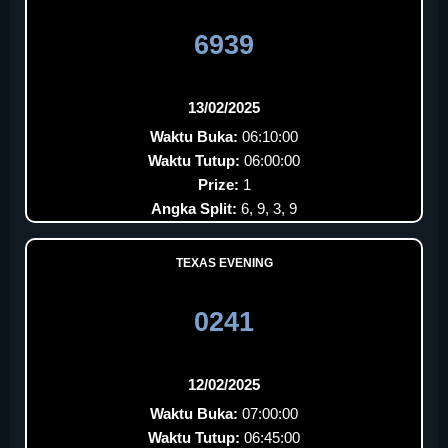
6939
13/02/2025
Waktu Buka:
06:10:00
Waktu Tutup:
06:00:00
Prize:
1
Angka Split:
6, 9, 3, 9
TEXAS EVENING
0241
12/02/2025
Waktu Buka:
07:00:00
Waktu Tutup:
06:45:00