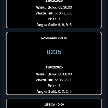
13/02/2025
Waktu Buka:
05:30:00
Waktu Tutup:
05:15:00
Prize:
1
Angka Split:
9, 8, 9, 5
CAMBODIA LOTTO
0235
13/02/2025
Waktu Buka:
06:00:00
Waktu Tutup:
05:35:00
Prize:
1
Angka Split:
0, 2, 3, 5
LISBOA 4D 06