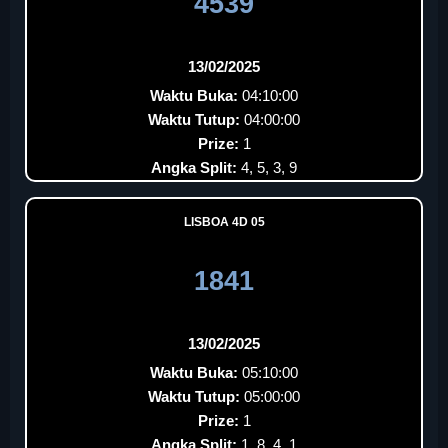
4539
13/02/2025
Waktu Buka:
04:10:00
Waktu Tutup:
04:00:00
Prize:
1
Angka Split:
4, 5, 3, 9
LISBOA 4D 05
1841
13/02/2025
Waktu Buka:
05:10:00
Waktu Tutup:
05:00:00
Prize:
1
Angka Split:
1, 8, 4, 1