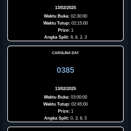
13/02/2025
Waktu Buka:
02:30:00
Waktu Tutup:
02:15:00
Prize:
1
Angka Split:
8, 6, 2, 3
CAROLINA DAY
0385
13/02/2025
Waktu Buka:
03:00:00
Waktu Tutup:
02:45:00
Prize:
1
Angka Split:
0, 3, 8, 5