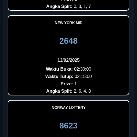
Angka Split:
0, 3, 1, 7
NEW YORK MID
2648
13/02/2025
Waktu Buka:
02:30:00
Waktu Tutup:
02:15:00
Prize:
1
Angka Split:
2, 6, 4, 8
NORWAY LOTTERY
8623