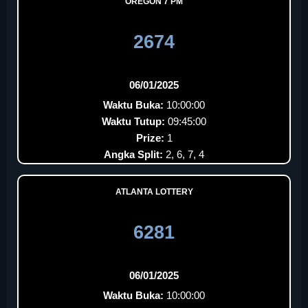
OREGON 7 PM
2674
06/01/2025
Waktu Buka:
10:00:00
Waktu Tutup:
09:45:00
Prize:
1
Angka Split:
2, 6, 7, 4
ATLANTA LOTTERY
6281
06/01/2025
Waktu Buka:
10:00:00