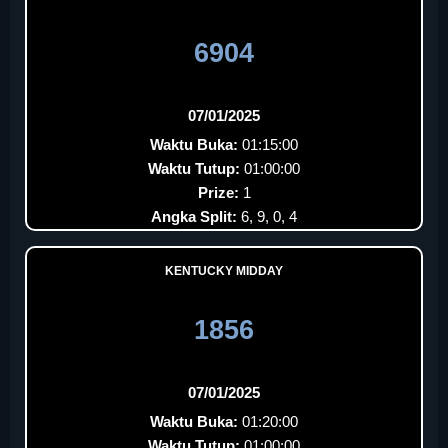
6904
07/01/2025
Waktu Buka:
01:15:00
Waktu Tutup:
01:00:00
Prize:
1
Angka Split:
6, 9, 0, 4
KENTUCKY MIDDAY
1856
07/01/2025
Waktu Buka:
01:20:00
Waktu Tutup:
01:00:00