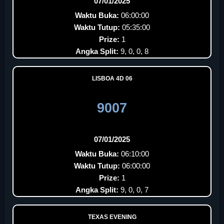
07/01/2025
Waktu Buka:
06:00:00
Waktu Tutup:
05:35:00
Prize:
1
Angka Split:
9, 0, 0, 8
LISBOA 4D 06
9007
07/01/2025
Waktu Buka:
06:10:00
Waktu Tutup:
06:00:00
Prize:
1
Angka Split:
9, 0, 0, 7
TEXAS EVENING