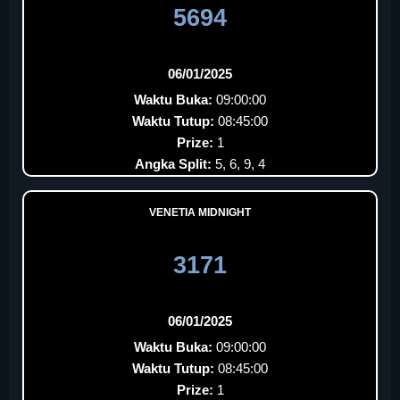
5694
06/01/2025
Waktu Buka:
09:00:00
Waktu Tutup:
08:45:00
Prize:
1
Angka Split:
5, 6, 9, 4
VENETIA MIDNIGHT
3171
06/01/2025
Waktu Buka:
09:00:00
Waktu Tutup:
08:45:00
Prize:
1