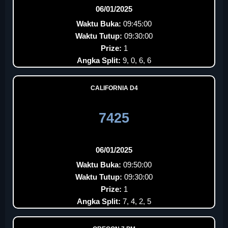
06/01/2025
Waktu Buka:
09:45:00
Waktu Tutup:
09:30:00
Prize:
1
Angka Split:
9, 0, 6, 6
CALIFORNIA D4
7425
06/01/2025
Waktu Buka:
09:50:00
Waktu Tutup:
09:30:00
Prize:
1
Angka Split:
7, 4, 2, 5