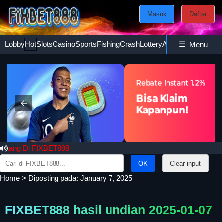
Masuk
Daftar
Lobby
Hot
Slots
Casino
Sports
Fishing
Crash
Lottery
Ayam
☰
Poker
Esport
Menu
g Di FIXBET888
Search
Clear input
for:
Home
>
Diposting pada: January 7, 2025
FIXBET888 hasil undian 2025-01-07