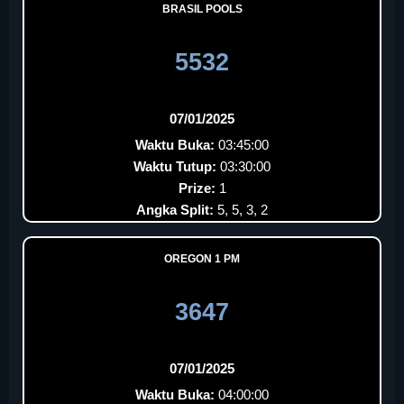
BRASIL POOLS
5532
07/01/2025
Waktu Buka:
03:45:00
Waktu Tutup:
03:30:00
Prize:
1
Angka Split:
5, 5, 3, 2
OREGON 1 PM
3647
07/01/2025
Waktu Buka:
04:00:00