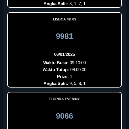
Angka Split:
3, 1, 7, 1
LISBOA 4D 09
9981
06/01/2025
Waktu Buka:
09:10:00
Waktu Tutup:
09:00:00
Prize:
1
Angka Split:
9, 9, 8, 1
FLORIDA EVENING
9066