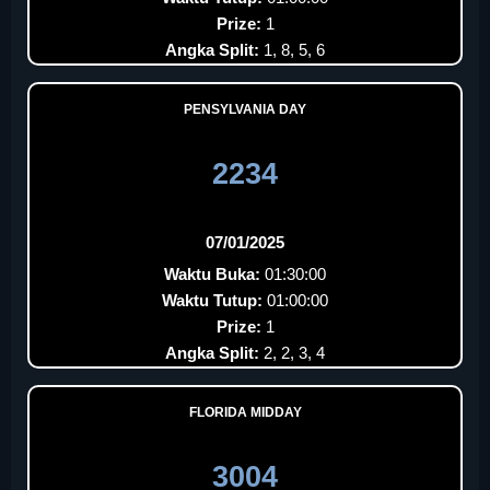
Prize:
1
Angka Split:
1, 8, 5, 6
PENSYLVANIA DAY
2234
07/01/2025
Waktu Buka:
01:30:00
Waktu Tutup:
01:00:00
Prize:
1
Angka Split:
2, 2, 3, 4
FLORIDA MIDDAY
3004