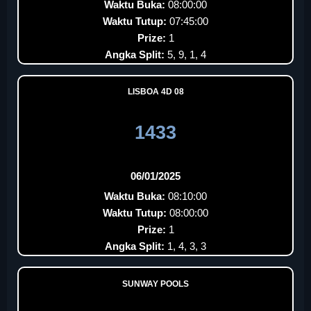
Waktu Buka:
08:00:00
Waktu Tutup:
07:45:00
Prize:
1
Angka Split:
5, 9, 1, 4
LISBOA 4D 08
1433
06/01/2025
Waktu Buka:
08:10:00
Waktu Tutup:
08:00:00
Prize:
1
Angka Split:
1, 4, 3, 3
SUNWAY POOLS