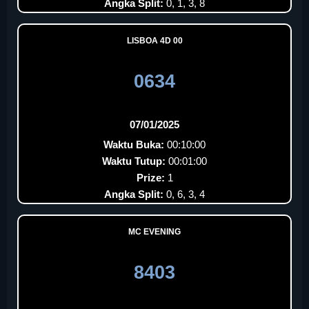
Angka Split:
0, 1, 3, 8
LISBOA 4D 00
0634
07/01/2025
Waktu Buka:
00:10:00
Waktu Tutup:
00:01:00
Prize:
1
Angka Split:
0, 6, 3, 4
MC EVENING
8403