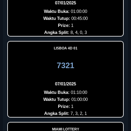
07/01/2025
Waktu Buka:
01:00:00
Waktu Tutup:
00:45:00
Prize:
1
Angka Split:
8, 4, 0, 3
LISBOA 4D 01
7321
07/01/2025
Waktu Buka:
01:10:00
Waktu Tutup:
01:00:00
Prize:
1
Angka Split:
7, 3, 2, 1
MIAMI LOTTERY