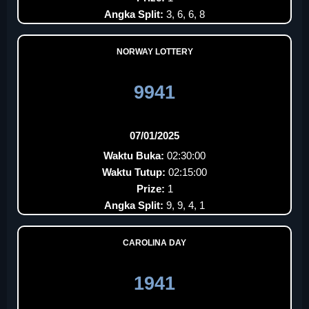
Angka Split:
3, 6, 6, 8
NORWAY LOTTERY
9941
07/01/2025
Waktu Buka:
02:30:00
Waktu Tutup:
02:15:00
Prize:
1
Angka Split:
9, 9, 4, 1
CAROLINA DAY
1941