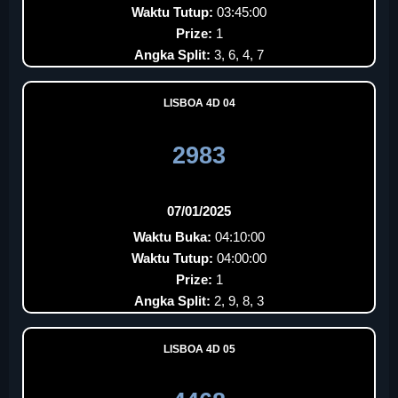
Waktu Tutup:
03:45:00
Prize:
1
Angka Split:
3, 6, 4, 7
LISBOA 4D 04
2983
07/01/2025
Waktu Buka:
04:10:00
Waktu Tutup:
04:00:00
Prize:
1
Angka Split:
2, 9, 8, 3
LISBOA 4D 05