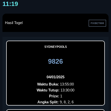
11:19
Hasil Togel
FIXBET888
SYDNEYPOOLS
9826
04/01/2025
Waktu Buka:
13:55:00
Waktu Tutup:
13:30:00
Prize:
1
Angka Split:
9, 8, 2, 6