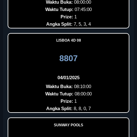
Waktu Buka:
08:00:00
Waktu Tutup:
07:45:00
Prize:
1
Angka Split:
7, 5, 3, 4
LISBOA 4D 08
8807
04/01/2025
Waktu Buka:
08:10:00
Waktu Tutup:
08:00:00
Prize:
1
Angka Split:
8, 8, 0, 7
SUNWAY POOLS