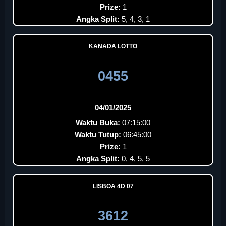
Prize:
1
Angka Split:
5, 4, 3, 1
KANADA LOTTO
0455
04/01/2025
Waktu Buka:
07:15:00
Waktu Tutup:
06:45:00
Prize:
1
Angka Split:
0, 4, 5, 5
LISBOA 4D 07
3612