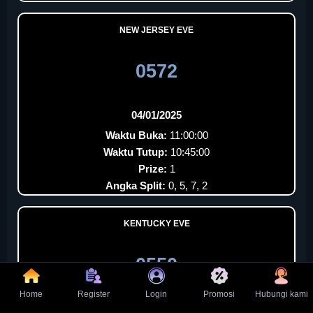
NEW JERSEY EVE
0572
04/01/2025
Waktu Buka:
11:00:00
Waktu Tutup:
10:45:00
Prize:
1
Angka Split:
0, 5, 7, 2
KENTUCKY EVE
0550
Home
Register
Login
Promosi
Hubungi kami
04/01/2025