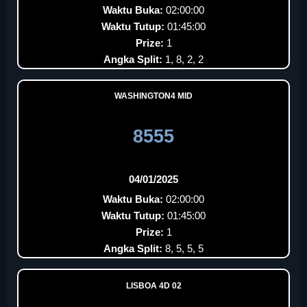
Waktu Buka:
02:00:00
Waktu Tutup:
01:45:00
Prize:
1
Angka Split:
1, 8, 2, 2
WASHINGTON4 MID
8555
04/01/2025
Waktu Buka:
02:00:00
Waktu Tutup:
01:45:00
Prize:
1
Angka Split:
8, 5, 5, 5
LISBOA 4D 02