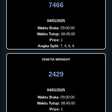
7466
04/01/2025
Waktu Buka:
09:00:00
Waktu Tutup:
08:45:00
Prize:
1
Angka Split:
7, 4, 6, 6
VENETIA MIDNIGHT
2429
04/01/2025
Waktu Buka:
09:00:00
Waktu Tutup:
08:45:00
Prize:
1