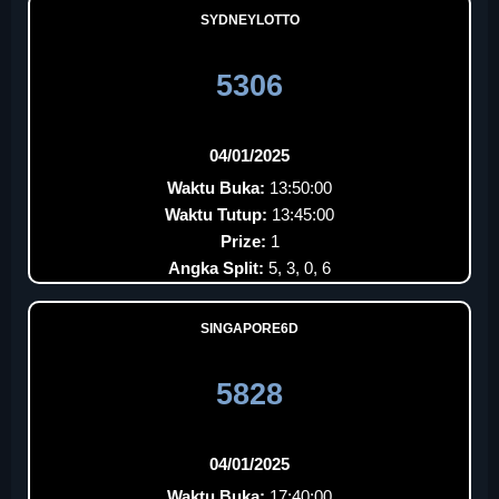
SYDNEYLOTTO
5306
04/01/2025
Waktu Buka:
13:50:00
Waktu Tutup:
13:45:00
Prize:
1
Angka Split:
5, 3, 0, 6
SINGAPORE6D
5828
04/01/2025
Waktu Buka:
17:40:00