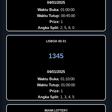
04/01/2025
Waktu Buka:
01:00:00
Waktu Tutup:
00:45:00
Prize:
1
Angka Split:
2, 5, 8, 0
LISBOA 4D 01
1345
04/01/2025
Waktu Buka:
01:10:00
Waktu Tutup:
01:00:00
Prize:
1
Angka Split:
1, 3, 4, 5
MIAMI LOTTERY