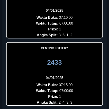
04/01/2025
Waktu Buka:
07:10:00
Waktu Tutup:
07:00:00
Prize:
1
Angka Split:
3, 6, 1, 2
GENTING LOTTERY
2433
04/01/2025
Waktu Buka:
07:15:00
Waktu Tutup:
07:00:00
Prize:
1
Angka Split:
2, 4, 3, 3