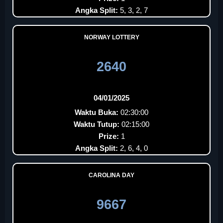
Angka Split:
5, 3, 2, 7
NORWAY LOTTERY
2640
04/01/2025
Waktu Buka:
02:30:00
Waktu Tutup:
02:15:00
Prize:
1
Angka Split:
2, 6, 4, 0
CAROLINA DAY
9667